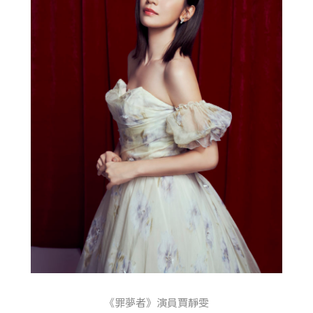
《罪夢者》演員賈靜雯