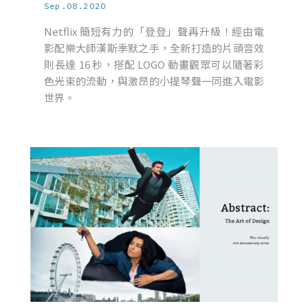
Sep.08.2020
Netflix 簡短有力的「登登」聲再升級！經由電
影配樂大師漢斯季默之手，全新打造的片頭音效
則長達 16 秒，搭配 LOGO 動畫觀眾可以隨著彩
色光束的流動，與激昂的小提琴聲一同進入電影
世界。