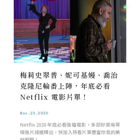
梅莉史翠普、妮可基嫚、喬治
克隆尼輪番上陣，年底必看
Netflix 電影片單！
Nov.23.2020
Netflix 2020 年底必看強檔電影，多部好萊塢等
級強片接連釋出，快加入待看片單豐富你我的美
好假期！