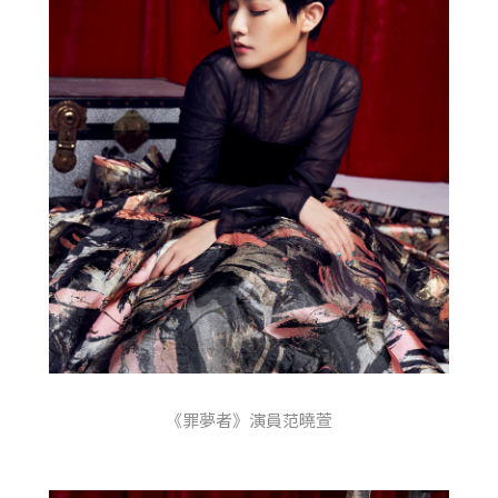
《罪夢者》演員范曉萱