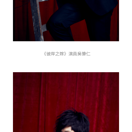
《彼岸之嫁》演員吳慷仁