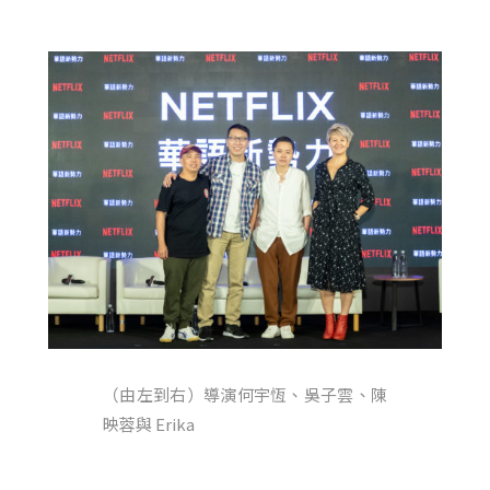
（由左到右）導演何宇恆、吳子雲、陳
映蓉與 Erika