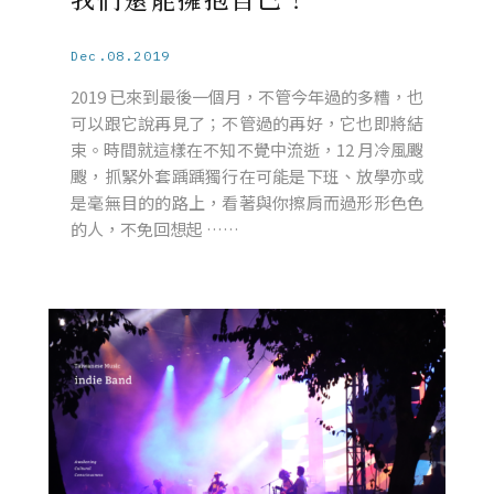
Dec.08.2019
2019 已來到最後一個月，不管今年過的多糟，也
可以跟它說再見了；不管過的再好，它也即將結
束。時間就這樣在不知不覺中流逝，12 月冷風颼
颼，抓緊外套踽踽獨行在可能是下班、放學亦或
是毫無目的的路上，看著與你擦肩而過形形色色
的人，不免回想起 ……