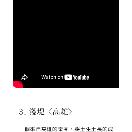
3. 淺堤〈高雄〉
一個來自高雄的樂團，將土生土長的成