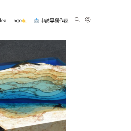
dea
6go
申請專欄作家