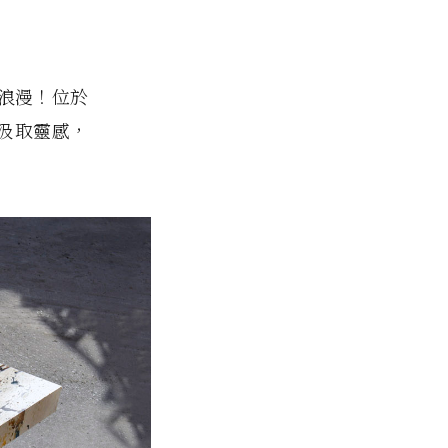
浪漫！位於
汲取靈感，