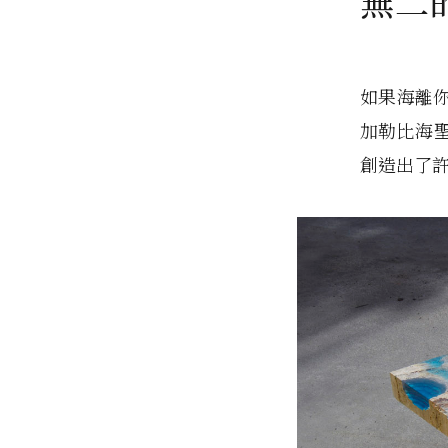
無二
如果海離
加勒比海
創造出了