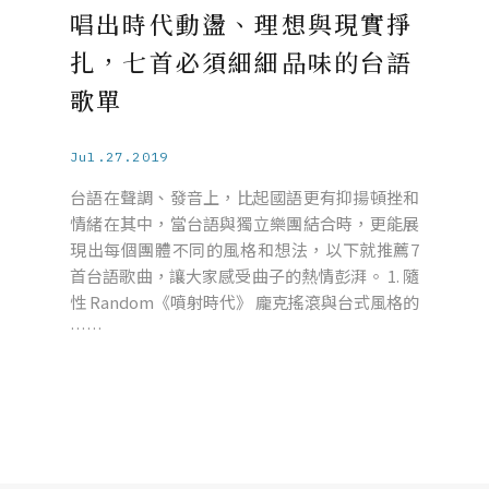
唱出時代動盪、理想與現實掙
扎，七首必須細細品味的台語
歌單
Jul.27.2019
台語在聲調、發音上，比起國語更有抑揚頓挫和
情緒在其中，當台語與獨立樂團結合時，更能展
現出每個團體不同的風格和想法，以下就推薦7
首台語歌曲，讓大家感受曲子的熱情彭湃。 1. 隨
性 Random《噴射時代》 龐克搖滾與台式風格的
……