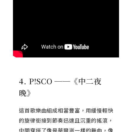
4. P!SCO ──《中二夜
晚》
這首歌樂曲組成相當豐富，用緩慢輕快
的旋律銜接到節奏迅速且沉重的搖滾，
中間穿搭了像是華爾滋一樣的舞曲，像