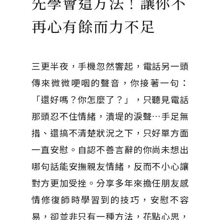
先學會這方法！讓你不
再心有餘而力不足
三更半夜，手機忽然響起，電話另一頭
傳來微微哽咽的聲音，你接著一句：
「還好嗎？你怎麼了？」，只聽見電話
那頭忍不住情緒，潰堤的淚聲…手足無
措、還搞不清楚狀況之下，只好單方面
一直安慰。自認不善言辭的你尚未想出
哪句話能安撫親友情緒，反而不小心讓
對方更加受挫。分享多年來擔任朋友感
情修復師時學習到的技巧，安慰不容
易，卻並非只有一種方法，花點心思，