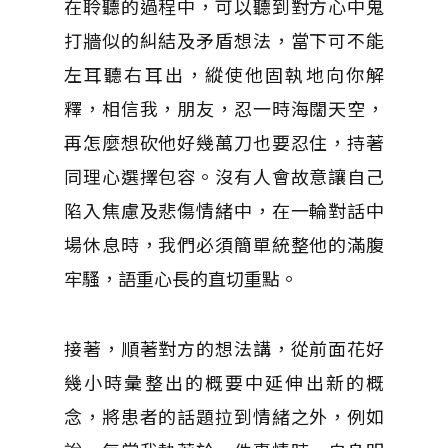
在聆聽的過程中，可以聽到對方心中鬼
打牆似的糾結及矛盾想法，當下可不能
左耳聽右耳出，縱使他固執地向你解
釋，相信我，朋友，忍一時海闊天空，
再怎麼想砍他好幾萬刀也要忍住，持著
同理心選擇包容。沒有人會故意讓自己
陷入焦慮及悲傷情緒中，在一輪對話中
場休息時，我們必須簡單統整他的滿腹
牢騷，語重心長的直切重點。
接著，順著對方的想法講，從前面花好
幾小時彙整出的概要中延伸出新的概
念，將患者的話題拉到情緒之外，例如