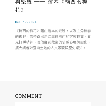
與堅毅 ── 繪本《楠西的梅
花》
Dec.17.2024
《楠西的梅花》藉由繪本的載體，以及主角桂春
的視野，帶領群眾走進屬於楠西的客家故事，看
見打拼精神、從他鄉到故鄉的情感發展與變化，
擴大讀者對臺南土地的人文景觀與歷史認知。
COMMENT