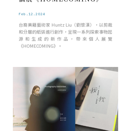
Feb.12.2024
台裔美籍藝術家 Huntz Liu（劉懷漢），以剪裁
和分層的紙張進行創作，呈現一系列探索事物起
源和生成的新作品，帶來個人展覽
《HOMECOMING》。