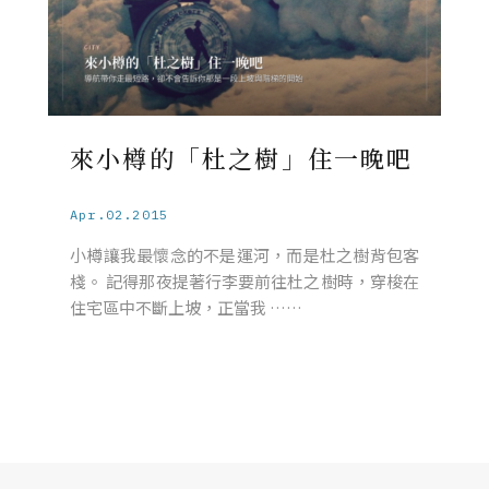
來小樽的「杜之樹」住一晚吧
Apr.02.2015
小樽讓我最懷念的不是運河，而是杜之樹背包客
棧。 記得那夜提著行李要前往杜之樹時，穿梭在
住宅區中不斷上坡，正當我 ……