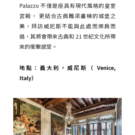
Palazzo
不僅是座具有
現代風格的皇室
宮殿， 更結合古典雕梁畫棟的城堡之
美，拜訪威尼斯不能與此處而擦肩而
過
，其將會帶來古
典和 21 世紀文化所帶
來的衝擊感受。
地點：義大利，威尼斯（ Venice,
Italy
）