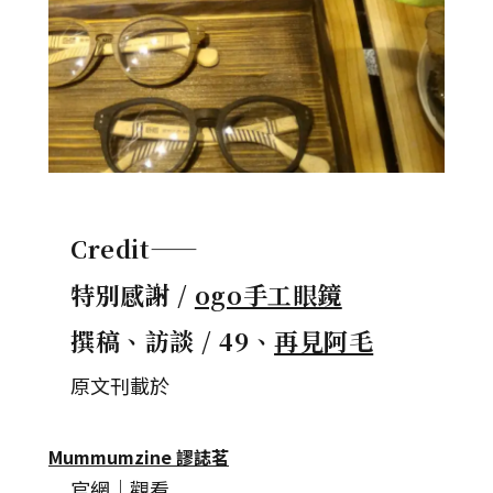
Credit——
特別感謝 /
ogo手工眼鏡
撰稿、訪談 / 49、
再見阿毛
原文刊載於
Mummumzine 謬誌茗
官網｜觀看