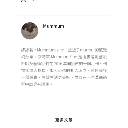
Mummum
謬誌茗。Mummum zine一些近乎murmur的感覺
純分享。謬誌茗 Mummun Zine 是由嵐澄創藝設
計師及藝術家們在 2016 年開始做的一個月刊。刊
物無遠大抱負、扣人心弦的動人理念，純粹尋找
一種感覺，希望生活更美好，並且在一些溝通過
程中談笑有鴻儒。
更多文章