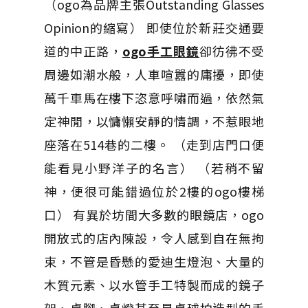
（ogo為品牌主張Outstanding Glasses
Opinion的縮寫） 即使位於新莊交通要
道的中正路，
ogo手工眼鏡
卻彷彿不受
周邊如潮水般，人車喧囂的庸擾，即使
萬千車馬在樓下恣意呼嘯而過，依然氣
定神閒，以慵懶安靜的情調，不惹眼地
座落在514巷的二樓。 （走到店門口便
能看見小野洋子的名言） （若稍不留
神，便很可能錯過位於2樓的ogo樓梯
口） 有異於坊間大多數的眼鏡店，ogo
開放式的店內陳設，令人感到自在無拘
束，不管是昏懸的愛迪生燈泡、大量的
木質元素、以水管手工特製而成的鏡子