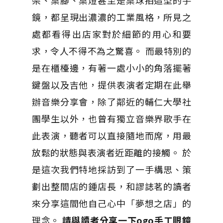
架、桌腳、桌燈甚至是桌球拍造型的手
鏡，都呈現出濃濃的工業風格，所見之
處都看得出店家對於細節的用心和要
求，令人不得不為之驚喜。 而最特別的
是在櫃檯邊，有著一處小小的角落擺著
鍵盤以及吉他，提供表演者定期在此舉
辦音樂分享會，除了鄰近的輔仁大學社
團學生以外，也曾有獨立音樂界歌手在
此表演，聽者可以直接隨地而席，用最
放鬆的狀態與表演者近距離的接觸。 於
是這次我們特地採訪到了一手構思、策
劃出整間店的鍾店長，和謬誌茗的讀者
來分享這間他自己心中「夢想之店」的
理念。
請與讀者分享一下ogo手工眼鏡