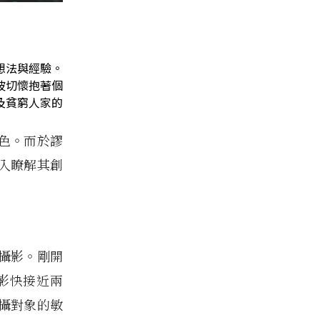
想法與經驗。
波切懷抱著個
及貧窮人家的
色。而於謬
入瞭解其創
攝影。剛開
影快接近兩
攝對象的敏