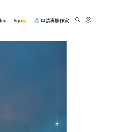
dea
6go
申請專欄作家