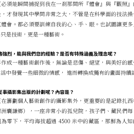
更必須能瞬間捕捉到我在一剎那間所『體會』與『觀照』
後，才發現其中學問非常之大，不管是在科學面的技法操
感體會。都必須要訓練自我的心、手、眼。也試圖讓更多
不只是技術，更是一種藝術。
格強烈，能與我們您的經驗？是否有特殊涵義及理念呢？
影作成一種藝術創作後，無論是悲傷、絕望，與美好的感
生活中發覺一些細微的情感， 進而轉換成獨有的畫面持續
從事攝影集出版的計劃呢？內容是？
正在籌劃個人藝術創作的攝影集外，更重要的是記錄扎西
樹洲囊謙鄉），一座非常小的孤兒院，孩子們、藏民們每
為零下，平均海拔超過 4500 米中的藏區，那鮮為人