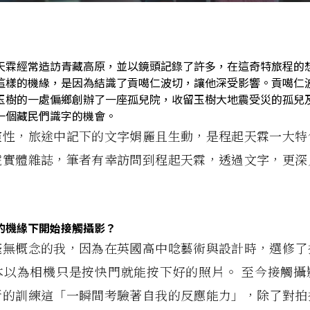
天霖經常造訪青藏高原，並以鏡頭記錄了許多，在這奇特旅程的
這樣的機緣，是因為結識了貢噶仁波切，讓他深受影響。貢噶仁
玉樹的一處偏鄉創辦了一座孤兒院，收留玉樹大地震受災的孤兒
一個藏民們識字的機會。
靈性，旅途中記下的文字娟麗且生動，是程起天霖一大特
號實體雜誌，筆者有幸訪問到程起天霖，透過文字，更深
的機緣下開始接觸攝影？
毫無概念的我，因為在英國高中唸藝術與設計時，選修了
本以為相機只是按快門就能按下好的照片。 至今接觸攝
斷的訓練這「一瞬間考驗著自我的反應能力」，除了對拍