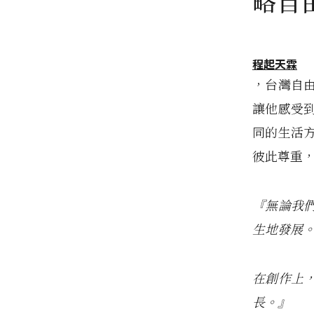
略自
程起天霖
，台灣自
讓他感受
同的生活
彼此尊重
『無論我
生地發展
在創作上
長。』