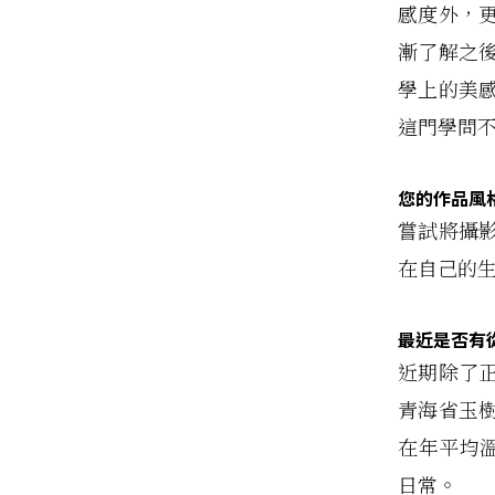
感度外，
漸了解之
學上的美
這門學問
您的作品風
嘗試將攝
在自己的
最近是否有
近期除了
青海省玉
在年平均溫
日常。