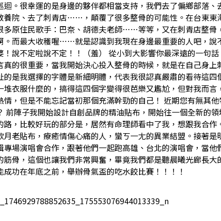
巡迴。很幸運的是身邊的夥伴都相當支持，我們去了偏鄉部落、
教養院、去了刺青店⋯⋯，顛覆了很多整骨的可能性。在台東東
很多原住民歌手：巴奈、胡德夫老師⋯⋯等等，又在刺青店整骨
啊。而最大收穫喔⋯⋯就是認識到我現在身邊最重要的人吧，說
婆！說不定啦說不定！！（羞） 從小到大影響你最深遠的一句話
言真的很重要，當我開始決心投入整骨的時候，就是在自己身上
扯的是我選擇的字體是新細明體，代表我很認真嚴肅的看待這四
一堆衣服什麼的，搞得這四個字變得很芭樂又尷尬，但對我而言
熱情，但是不能忘記當初那個充滿幹勁的自己！ 近期您有無其他
？ 前陣子我開始設計自創品牌的精油貼布，開始往一個全新的領
的路，比較好玩的部分是，居然有命理師看中了我，想跟我合作
款月老貼布，療癒情傷心痛的人，蠻ㄎ一尢的異業結盟。接著是
輯專場演唱會合作，跟著他們一起跑高雄、台北的演唱會，當他
的筋骨，這個也讓我們非常興奮，畢竟我們都是聽晨曦光廊長大
能成功在年底之前，舉辦骨氣盃的吃水餃比賽！！！！