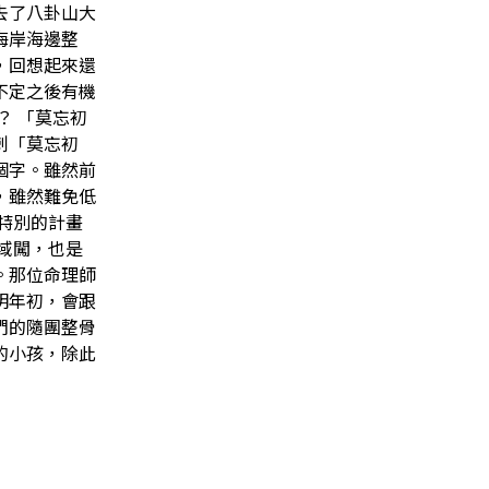
去了八卦山大
海岸海邊整
，回想起來還
不定之後有機
？ 「莫忘初
刺「莫忘初
個字。雖然前
，雖然難免低
特別的計畫
域闖，也是
。那位命理師
明年初，會跟
們的隨團整骨
的小孩，除此