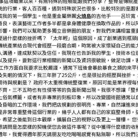
從事這項職業以來，有無特殊的經驗能跟我們分享？ 整骨是傳統
統的行業，客人百百種，遇到特殊狀況也很多，比較特別的是跟
成我的第一個學生。他是重金屬樂團
火燒島
的吉他手——呂玠寬
善良，表演藝術工作者多半都是拿身體健康在換取作品的，所以
影響，我們可以幫助更多獨立音樂圈的朋友，對我們來講相當重要
歷過什麼樣的挫折嗎？ 「太年輕」這個原因，成了創業遇到瓶頸
傳統產業結合現代會經歷一段磨合期，時常被大家懷疑自己的能
人溝通，達成默契以及信任，我現在也告訴我的學生，技術本位
以及提升，要對這行業相關的新聞以及資訊很敏銳，做足功課，
在工作方面自我要求比較嚴謹，通常下班後會暴飲暴食之類的來平
及失眠的情況下，我三年胖了25公斤，也是很扯的經歷與挫折。
期待與規劃是？ 政府不太重視傳統整復業，原因可能是業界裡每
不齊，三不五時也有性侵等等的負面新聞出現。我很不想讓「整
上俗氣標籤，或者有非專業的刻板印象，所以改變國術館通常以
及昏暗的工作環境，我們把店規劃的很明亮、專業，自然讓進來
是非常尊重整骨這個行業的，幾乎人人都有自己的家庭整骨師，
，希望之後能到日本觀摩，擴展自己的視野以及更上一層樓。 您
想請問是怎麼樣的契機使您去做這件事呢？從中獲得什麼樣的收穫？
週年，我覺得週年那天請朋友吃吃喝喝感覺有點無聊，所以我們