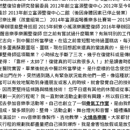
整復協會研究發展委員 2012年創立富源整復中心 2012年至
診 2013年創立富源整復中心二館（後因身體因素已停止營業） 
樂比賽（孩童組第二） 2014年富源盃喝養樂多比賽第一 201
5年舉辦環島整骨巡迴 2015年蚵寮小搖滾樂團整復師 2016年舉辦
年覺醒音樂季樂團整復師 您之前有嘗試過什麼職業？有無特別的工
定志向，到中醫診所當學徒，在這之前曾短暫地待過蛋糕店，每
很多蛋黃酥跟蛋塔、蛋糕，現在回想起來還真的蠻詭異的。 是什
擇整骨師這項職業？ 小時候左手斷了三次，幾乎在復健科或是傳
覺得：「靠杯，太帥了！復健真的可以救很多人！」於是讀書時
在醫院實習，畢業後就去中醫診所當學徒。 是什麼樣的信念使您
時候出門在外，突然遇到路人有緊急狀況能救他們一把，像這種狀
當可以有效地幫助到身邊朋友或客人的時候，就會發覺自己的技
，因而更堅持這條路與精進技術！ 您平日還有其他的休閒或從事
規劃一天的行程呢？ 我一直對做活動企劃很有興趣，所以假日常
起去參加音樂季活動等。自己也創立了一個
骨氣工作室
，是由我
組成，蠻多類別的：整骨、活動企劃、舞台燈光和音響、婚禮攝
裝潢設計、mv音樂影像製作、吉他教學、
火燒島樂團
。大家都甘
天行程的規劃我都盡量把自己操到爆炸，我是會害怕放假或是放