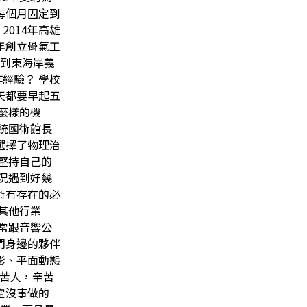
今每個月固定到
2014年高雄
5年創立骨氣工
回到東海岸義
作經驗？ 學校
天都要早起五
麼樣的機
統國術館長
選擇了物理治
堅持自己的
況遇到好幾
術有存在的必
其他行業
常跟音響公
們身邊的夥伴
影、平面動態
苦人，辛苦
空沒事做的