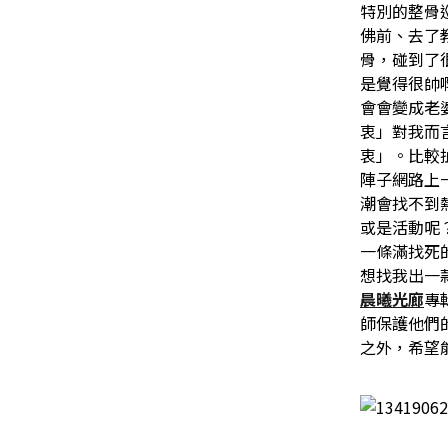
特別的整骨
佛前、去了
骨，碰到了
是覺得很帥
會會變成老
衷」對我而
衷」。比較
陣子網路上
潮會找不到
或是活動呢
一條滿找死
想找我出一
晨曦光廊
專
師保護他們
之外，希望