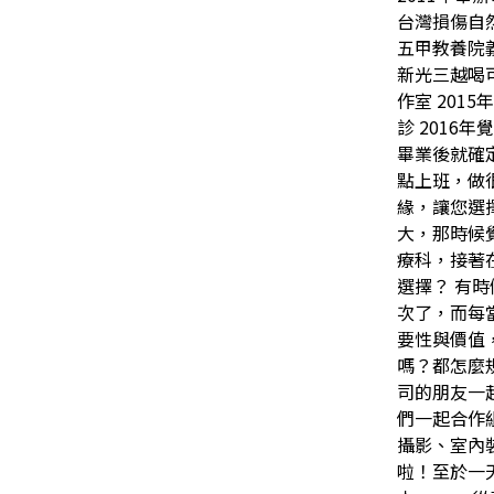
台灣損傷自然
五甲教養院義
新光三越喝可
作室 201
診 2016
畢業後就確
點上班，做
緣，讓您選
大，那時候
療科，接著
選擇？ 有
次了，而每
要性與價值
嗎？都怎麼
司的朋友一
們一起合作
攝影、室內
啦！至於一