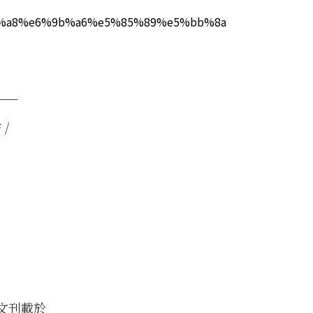
——
/
文刊載於