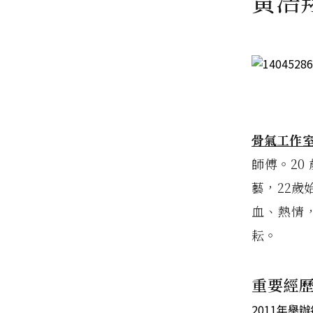
黃浩
骨氣工作
師傅。2
藝，22
血、熱情
耘。
重要經
2011年舉