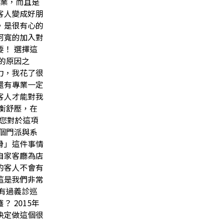
產業，而且是
客人變成好朋
，是很有心的
阿寬的加入對
！ 選擇這
的原因之
力，我花了很
還有專業一定
客人才能對我
衡舒壓，在
 您對於這項
個門派與系
骨」這件事情
自家客廳為店
的客人不會有
這是我們非常
有過義診巡
 2015年
決定做這個很