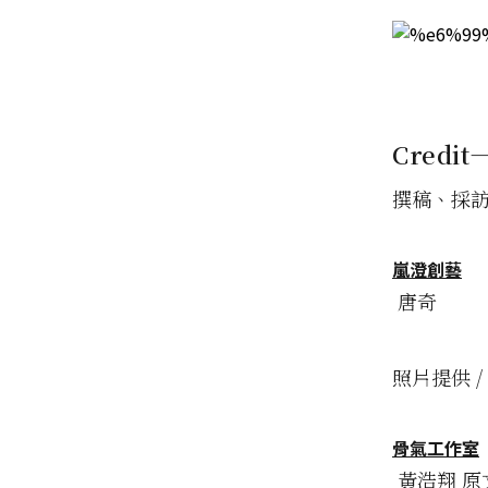
Credit
撰稿、採訪 
嵐澄創藝
唐奇
照片提供 /
骨氣工作室
黃浩翔 原