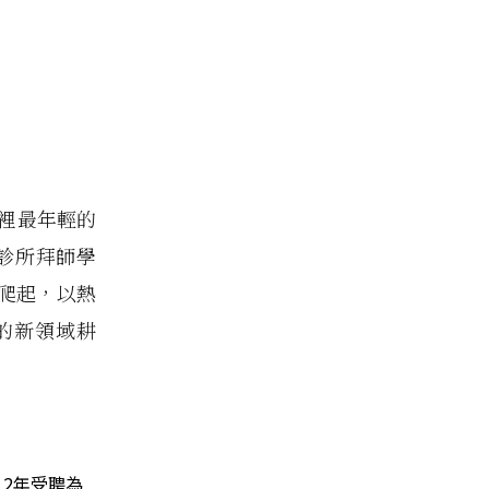
界裡最年輕的
診所拜師學
爬起，以熱
的新領域耕
12年受聘為