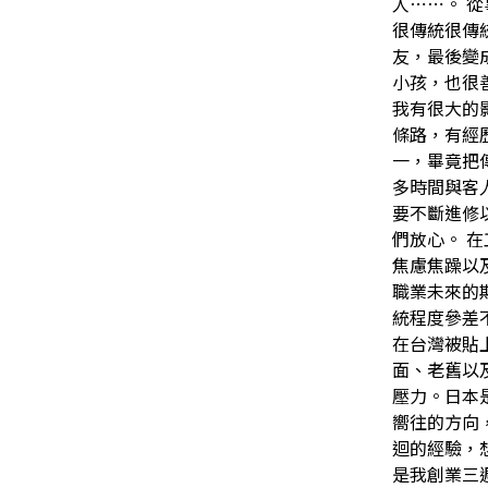
人⋯⋯。 
很傳統很傳
友，最後變
小孩，也很
我有很大的
條路，有經
一，畢竟把
多時間與客
要不斷進修
們放心。 
焦慮焦躁以
職業未來的
統程度參差
在台灣被貼
面、老舊以
壓力。日本
嚮往的方向
迴的經驗，
是我創業三