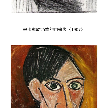
畢卡索於25歲的自畫像〈1907〉