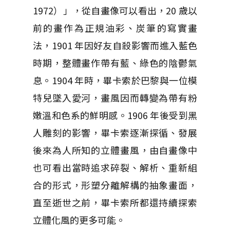
1972）」，從自畫像可以看出，20 歲以
前的畫作為正規油彩、炭筆的寫實畫
法，1901 年因好友自殺影響而進入藍色
時期，整體畫作帶有藍、綠色的陰鬱氣
息。1904 年時，畢卡索於巴黎與一位模
特兒墜入愛河，畫風因而轉變為帶有粉
嫩溫和色系的鮮明感。1906 年後受到黑
人雕刻的影響，畢卡索逐漸探循、發展
後來為人所知的立體畫風，由自畫像中
也可看出當時追求碎裂、解析、重新組
合的形式，形塑分離解構的抽象畫面，
直至逝世之前，畢卡索所都還持續探索
立體化風的更多可能。