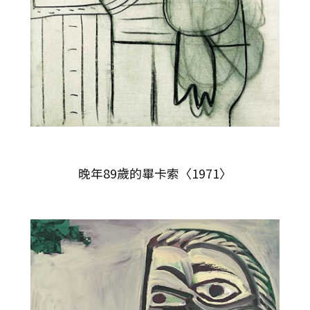
晚年89歲的畢卡索〈1971〉