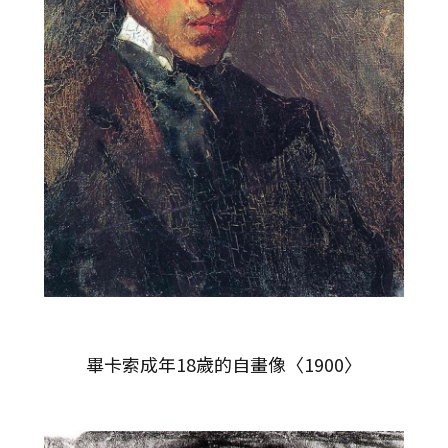
畢卡索成年18歲的自畫像〈1900〉