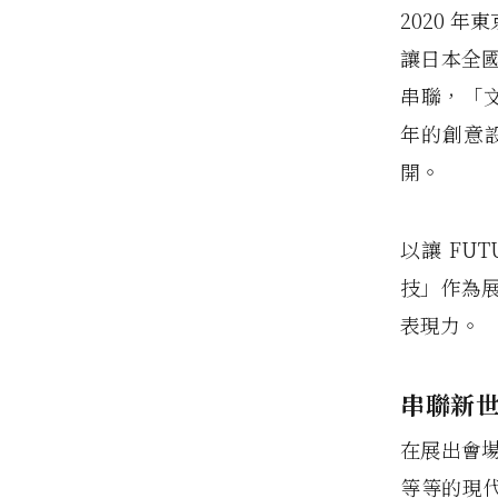
2020 
讓日本全
串聯，「文
年的創意設
開。
以讓 FU
技」作為
表現力。
串聯新
在展出會場
等等的現代