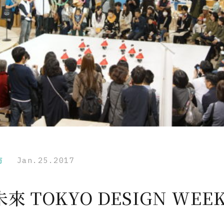
市
Jan.25.2017
來 TOKYO DESIGN WEE