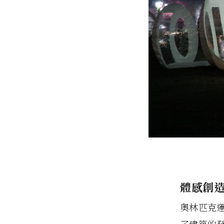
體感創
奧林匹克