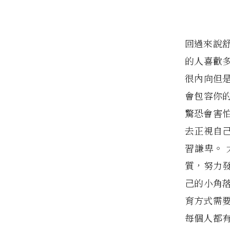
回過來說
的人喜歡
很內向但
會包容你
驚恐會害
去正視自
習謙卑。
質，努力
己的小角
育方式需要
每個人都