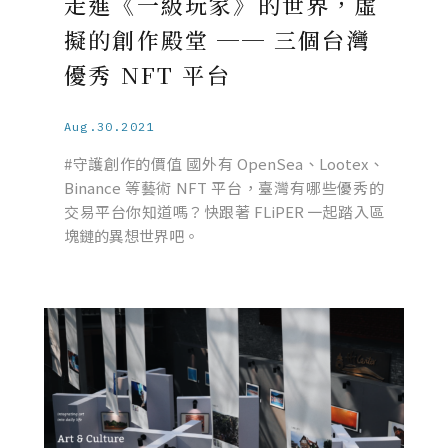
走進《一級玩家》的世界，虛
擬的創作殿堂 ── 三個台灣
優秀 NFT 平台
Aug.30.2021
#守護創作的價值 國外有 OpenSea、Lootex、
Binance 等藝術 NFT 平台，臺灣有哪些優秀的
交易平台你知道嗎？快跟著 FLiPER 一起踏入區
塊鏈的異想世界吧。