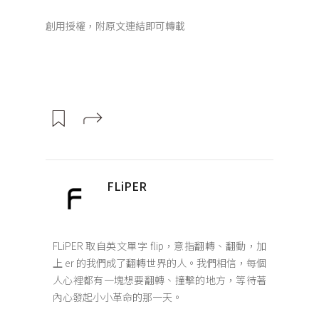
創用授權，附原文連結即可轉載
FLiPER
FLiPER 取自英文單字 flip，意指翻轉、翻動，加
上 er 的我們成了翻轉世界的人。我們相信，每個
人心裡都有一塊想要翻轉、撞擊的地方，等待著
內心發起小小革命的那一天。