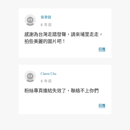
張聿頡
8 年前
感謝為台灣走踏發聲，請來埔里走走，
拍些美麗的圖片吧！
回覆
Claren Chu
9 年前
粉絲專頁連結失效了，聯絡不上你們
回覆