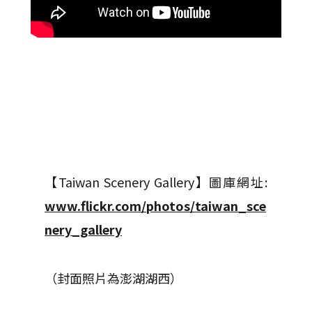
【
Taiwan Scenery Gallery
】圖庫網址
:
www.flickr.com/photos/taiwan_sce
nery_gallery
（封面照片為澎湖湖西）