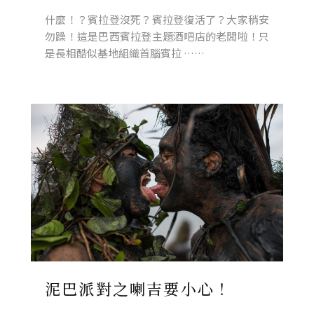
什麼！？賓拉登沒死？賓拉登復活了？大家稍安
勿躁！這是巴西賓拉登主題酒吧店的老闆啦！只
是長相酷似基地組織首腦賓拉 ……
泥巴派對之喇吉要小心！