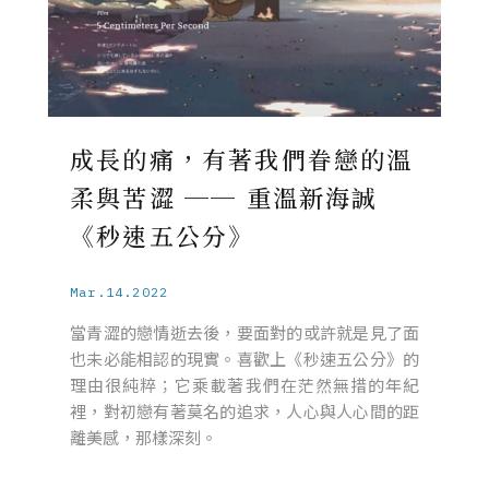
成長的痛，有著我們眷戀的溫
柔與苦澀 ── 重溫新海誠
《秒速五公分》
Mar.14.2022
當青澀的戀情逝去後，要面對的或許就是見了面
也未必能相認的現實。喜歡上《秒速五公分》的
理由很純粹；它乘載著我們在茫然無措的年紀
裡，對初戀有著莫名的追求，人心與人心間的距
離美感，那樣深刻。