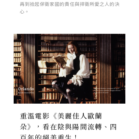
再到拾起保衛家國的責任與捍衛所愛之人的決
心。
重溫電影《美麗佳人歐蘭
朵》，看在陰與陽間流轉、四
百年的絕美重生！