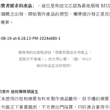
消費者需求的產品
」，這也是柴田文江認為最能展現 MUJ
這個概念出發，開始製作產品的原型，懶骨頭沙發正是反
的專案。
懶骨頭的出發點源自「想要就算坐在地板上，
屁股也不會痛！」的大眾心聲。（圖／ MUJI
無印良品生活研究所）
的意外 造就懶骨頭誕生
原本想用沙包和棉質布料來製作商品雛形，但手邊的棉質
於外面正下著暴風雨，不方便出門採買，只好湊合著用手