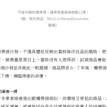
可坐可躺的懶骨頭，讓使用者能夠放鬆心情。
（圖／無印良品：MUJI to Relax＠youtube
截圖）
懶骨頭沙發，不僅具體地反映出當時無印良品的風格，更
好，銷售量蒸蒸日上。當時沒有人想得到，試做商品竟能
頭沙發並非就此一帆風順，商品問世 6、7 年後，懶骨
幅下滑，瀕臨停產的命運。
的最後一搏
許多業者接連推出跟懶骨頭相似，而價格又更低的商品，
量逐年遞減，就連無印良品生活雜貨部的負責人依田德則