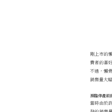
剛上市的
費者的喜
不過，懶骨
銷售量大
瀕臨停產前
當時由於
發的銷售