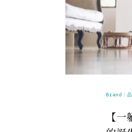
Brand｜
【一