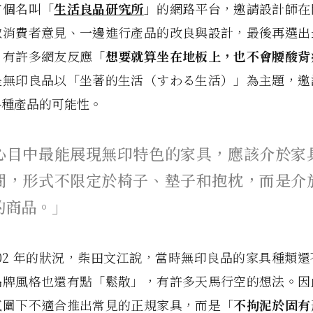
有個名叫「
生活良品研究所
」的網路平台，邀請設計師在
取消費者意見、一邊進行產品的改良與設計，最後再選出
，有許多網友反應「
想要就算坐在地板上，也不會腰酸背
是無印良品以「坐著的生活（すわる生活）」為主題，邀
各種產品的可能性。
心目中最能展現無印特色的家具，應該介於家
間，形式不限定於椅子、墊子和抱枕，而是介
的商品。」
002 年的狀況，柴田文江說，當時無印良品的家具種類
品牌風格也還有點「鬆散」，有許多天馬行空的想法。因
氛圍下不適合推出常見的正規家具，而是「
不拘泥於固有