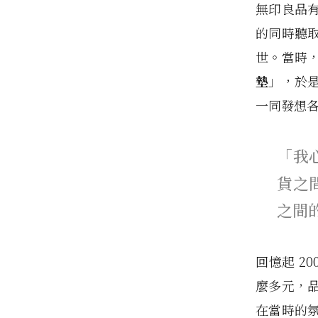
無印良品
的同時聽
世。當時
墊
」，於
一同發想
「我
貨之
之間
回憶起 2
麼多元，
在當時的