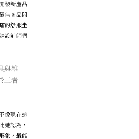
開發新產品
最佳商品問
痛的舒服坐
請設計師們
具與雜
於三者
還不像現在這
此她認為，
形象，最能