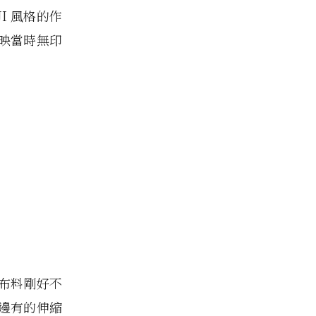
I 風格的作
映當時無印
布料剛好不
邊有的伸縮