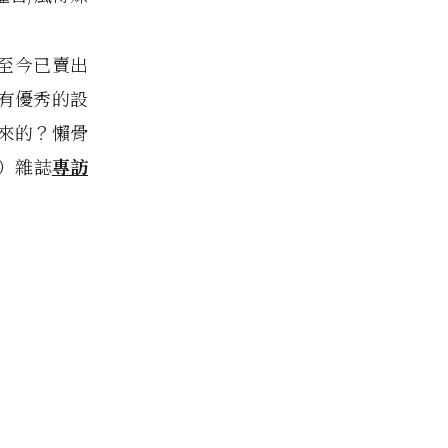
售至今已賣出
有優秀的設
來的？懶骨
）雜誌
專訪