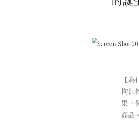
的誕
【為
拘泥
果。
商品