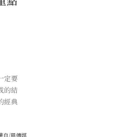
重點
一定要
成的結
的經典
權自/風傳媒