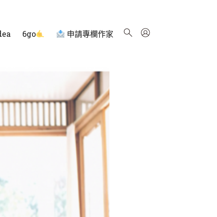
dea
6go
申請專欄作家