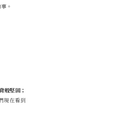
的事。
背般堅固；
們現在看到