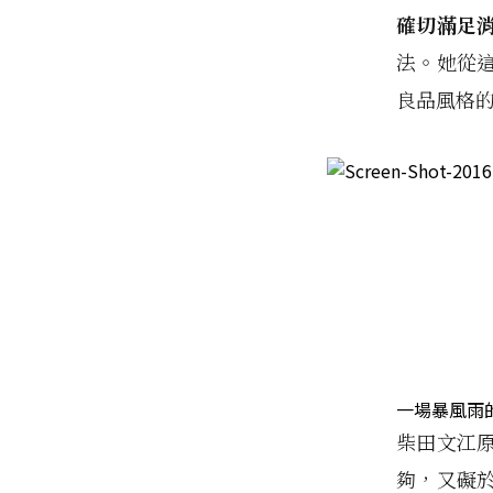
確切滿足
法。她從
良品風格
一場暴風雨
柴田文江
夠，又礙