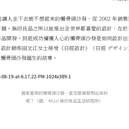
文)讓人坐下去就不想起來的懶骨頭沙發，從 2002 年銷
萬個。無印良品之所以能推出全世界都喜愛的設計，在於
商品開發。到底成功擄獲人心的懶骨頭沙發是如何設計出
，設計師柴田文江女士接受《日經設計》（日經 デザイン
了懶骨頭沙發誕生的故事。
居家愛用的懶骨頭沙發，是怎麼被發明出來的
呢？（圖／ MUJI 無印良品生活研究所）