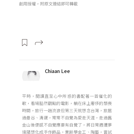
創用授權，附原文連結即可轉載
Chiaan Lee
平時，閱讀直至心中所惑的書配著一首催化的
歌，看場豁然觀點的電影，躺在床上奢侈的頹喪
時間，旅行一趟流浪但第三天就想念台灣，旅居
過曼谷、清邁，常常不自覺為愛走天涯，走過舊
金山後便感不自覺應要有自覺了，將日常週遭夢
境隨想化成手作飾品，業餘學金工、陶藝，嘗試