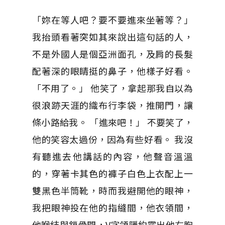
「妳在等人吧？要不要進來坐著等？」
我抬頭看著突如其來說出這句話的人，
不是外國人是個亞洲面孔，及肩的長髮
配著深的眼睛挺的鼻子，他樣子好看。
「不用了。」 他笑了，拿起那我自以為
很浪跡天涯的織布行李袋，推開門，讓
條小路給我。 「進來吧！」 不要笑了，
他的笑容太過份，因為有些好看。 我沒
有聽進去他講話的內容，他聲音溫溫
的，穿著卡其色的褲子白色上衣配上一
雙黑色半筒靴，時而我避開他的眼神，
我把眼神投在他的指縫間，他衣領間，
他喉結與鎖骨間，V字領隱約露出他右胸