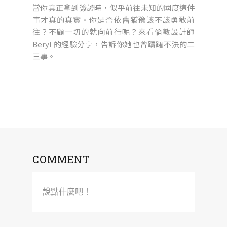
當你真正拿到簽證時，似乎前往未知的國度這件
事才真的真實。你是否依舊猶豫該不該勇敢前
往？不顧一切的就向前行呢？來看倫敦設計師
Beryl 的經驗分享，告訴你她也曾躊躇不決的二
三事。
COMMENT
說點什麼吧！