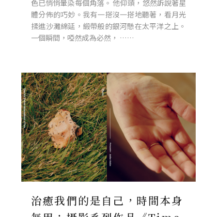
色已悄悄暈染每個角落。 他仰頭，悠然訴說著星
體分佈的巧妙。我有一搭沒一搭地聽著，看月光
揉進沙灘綿延，緞帶般的銀河懸在太平洋之上。
一個瞬間，啞然成為必然， ……
治癒我們的是自己，時間本身