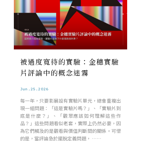
被過度寬待的實驗：金穗實驗
片評論中的概念迷霧
Jun.25.2026
每一年，只要影展設有實驗片單元，總會重複出
現一組問題：「這是實驗片嗎？」、「實驗片到
底是什麼？」、「觀眾應該如何理解這些作
品？」這些問題看似老套，實際上仍然必要，因
為它們觸及的是觀看與價值判斷間的關係。可惜
的是，當評論急於擺脫定義問題， ……