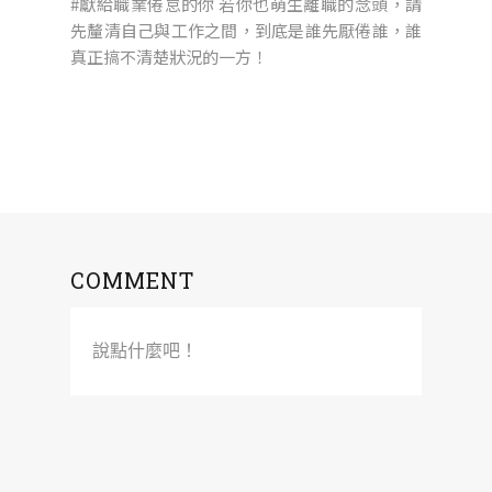
#獻給職業倦怠的你 若你也萌生離職的念頭，請
先釐清自己與工作之間，到底是誰先厭倦誰，誰
真正搞不清楚狀況的一方！
COMMENT
說點什麼吧！