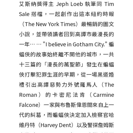
艾斯納獎得主 Jeph Loeb 執筆同 Tim
Sale 搭檔，一起創作出這本紐約時報
（The New York Times）最暢銷的圖文
小說，並帶領讀者回到高譚市最漫長的
一年… … "I believe in Gotham City." 蝙
蝠俠的故事始終離不開他的城市，一共
十三篇的「漫長的萬聖節」發生在蝙蝠
俠打擊犯罪生涯的早期，從一場黑道婚
禮引出高譚惡勢力外號羅馬人（The
Roman）的卡密尼法肯（Carmine
Falcone）一家與布魯斯偉恩間來自上一
代的糾葛，而蝙蝠俠決定加入檢察官哈
維丹特（Harvey Dent）以及警探詹姆斯