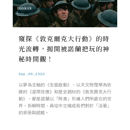
窺探《敦克爾克大行動》的時
光流轉，揭開被諾蘭把玩的神
秘時間觀！
Sep.09.2020
以夢為主軸的《全面啟動》、以天文物理學為依
據的《星際效應》和歷史題材的《敦克爾克大行
動》，都是諾蘭以「時差」形構人們所處在的世
界，拆解時間、再從中交織成我們對於「活著」
的承受與感觸。