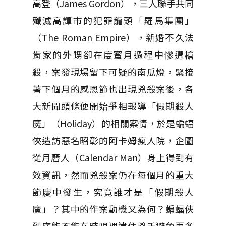
高登（James Gordon），三人聯手共同
殲滅高譚市的犯罪龍頭「羅馬集團」
（The Roman Empire），新婚不久法
肯家的外甥卻在度蜜月過程中慘遭槍
殺，案發現場留下可疑的南瓜燈，緊接
著下個月的感恩節也出現兇殺案後，各
大新聞頭條便開始爭相報導「假期殺人
魔」（Holiday）的相關案情，於是蝙蝠
俠造訪惡名昭彰的阿卡姆瘋人院，企圖
從月曆人（Calendar Man）身上得到有
效資訊，然而兇殺案仍在每個月的重大
節慶中發生，究竟誰才是「假期殺人
魔」？其中的作案動機又為何？蝙蝠俠