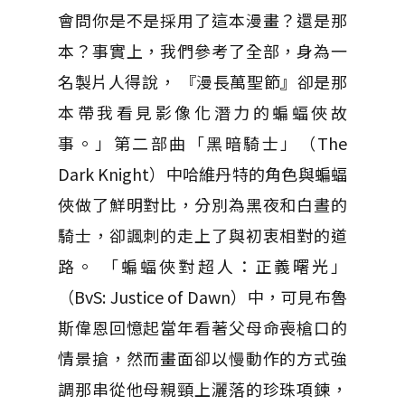
會問你是不是採用了這本漫畫？還是那
本？事實上，我們參考了全部，身為一
名製片人得說， 『漫長萬聖節』卻是那
本帶我看見影像化潛力的蝙蝠俠故
事。」第二部曲「黑暗騎士」（The
Dark Knight）中哈維丹特的角色與蝙蝠
俠做了鮮明對比，分別為黑夜和白晝的
騎士，卻諷刺的走上了與初衷相對的道
路。 「蝙蝠俠對超人：正義曙光」
（BvS: Justice of Dawn）中，可見布魯
斯偉恩回憶起當年看著父母命喪槍口的
情景搶，然而畫面卻以慢動作的方式強
調那串從他母親頸上灑落的珍珠項鍊，