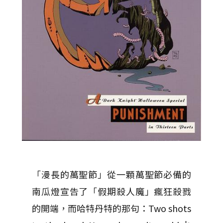
「漫長的萬聖節」從一顆萬聖節必備的
南瓜燈宣告了「假期殺人魔」瘋狂殺戮
的開端，而哈特丹特的那句：Two shots