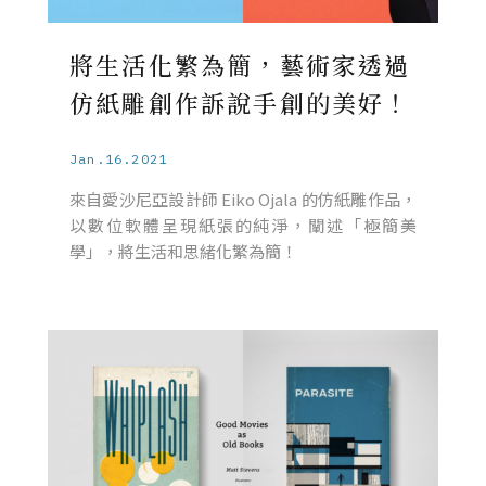
將生活化繁為簡，藝術家透過
仿紙雕創作訴說手創的美好！
Jan.16.2021
來自愛沙尼亞設計師 Eiko Ojala 的仿紙雕作品，
以數位軟體呈現紙張的純淨，闡述「極簡美
學」，將生活和思緒化繁為簡！