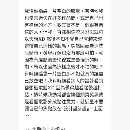
我懂你腦袋一片空白的感覺，有時候我
也常常迷失在好多作品間，或是自己也
有猶豫的地方。我其實不是一個很有自
信的人，但我一直都相信咬牙忍忍就可
以天晴XD 然後不知不覺自己就越來越
習慣自己這樣的狀態，突然回頭看這些
瓶頸時，發現好像也沒有那麼可怕。就
因為有經歷過最徬徨或是最挫折的時
期，所以也因為這樣之後才不怕的吧？
有時候腦袋一片空白那不如就真的讓自
己放空吧！我有時候看別人的設計看到
都想砸電腦XD 因為覺得越看腦袋越打
結，這時候我通常都會換個網頁晃晃或
是看個電影分散點注意力，就近量不要
讓自己的焦點放在"設計設計設計"上面
～
p.s. 大愛向上市場 +1