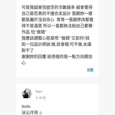
可是我超害怕放空的次數越多 越會覺得
自己是否真的不適合走設計 我跟妳一樣
都是屬於沒自信心 常常一張圖修改都覺
得不是滿意 所以一直都無法給自己累積
作品 怕"做錯"
我應該調整心態是吧 "做錯"又如何?就
如一位設計師說:做,就會錯;可不做,永遠
對不了
謝謝妳的回覆 給徬徨的我一點方向跟信
心
回覆
huyu
9 年前
Hello
冰沁泠洌 :)