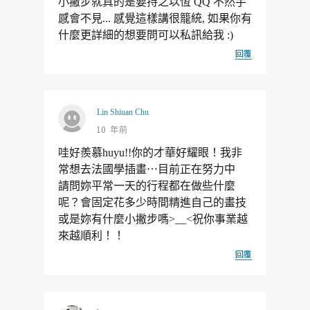
小撇步就真的是要持之以恆 QQ 不然手
感會不見... 感覺這樣講很籠統, 如果你有
什麼更詳細的想要問可以私訊給我 :)
回覆
Lin Shiuan Chu
10 年前
哇好羨慕huyu!!你的才華好耀眼！我非
常想去法國學插畫⋯目前正在努力中
請問妳平常一天的行程都在做些什麼
呢？會固定花多少時間精進自己的畫技
或是妳有什麼小撇步嗎>__<祝你事業越
來越順利！！
回覆