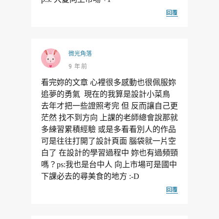
回覆
微光角落
9 年前
看完妳的文章 心裡很多感動也很佩服妳
追夢的勇氣 現在的我算是設計小菜鳥
去年才把一些證照考完 但 反而讓自己更
茫然 找不到方向 上課的老師總會說那就
多練習累積經驗 或是多看看別人的作品
可是往往打開了設計頁面 腦袋就一片空
白了 在設計的學習過程中 妳也有過頻頸
嗎？ps:我也是台中人 向上市場可是國中
下課必去的尋美食的地方 :-D
回覆