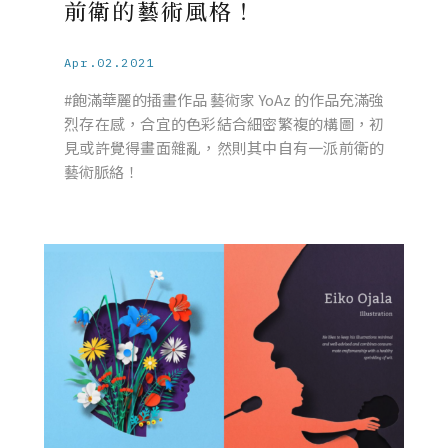
前衛的藝術風格！
Apr.02.2021
#飽滿華麗的插畫作品 藝術家 YoAz 的作品充滿強
烈存在感，合宜的色彩結合細密繁複的構圖，初
見或許覺得畫面雜亂，然則其中自有一派前衛的
藝術脈絡！