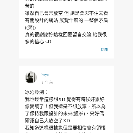
苦的
雖然自己會常放空 但 還是會忍不住去看
有關設計的網站 展覽什麼的 一整個矛盾
((笑))
真的很謝謝妳這樣回覆留言交流 給我很
多的信心 :-D
回覆
huyu
9 年前
冰沁泠洌：
我也經常這樣想XD 覺得有時候好累好
像變調了！但我還是不想放棄，所以為
了保持我跟設計的未來(握拳)，只好偶
爾讓自己大放空了XD
我知道這樣很抽象但是要相信會有領悟