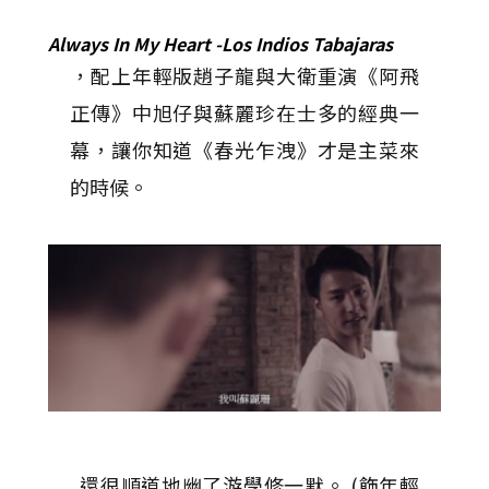
Always In My Heart -Los Indios Tabajaras
，配上年輕版趙子龍與大衛重演《阿飛
正傳》中旭仔與蘇麗珍在士多的經典一
幕，讓你知道《春光乍洩》才是主菜來
的時候。
還很順道地幽了游學修一默。 (飾年輕