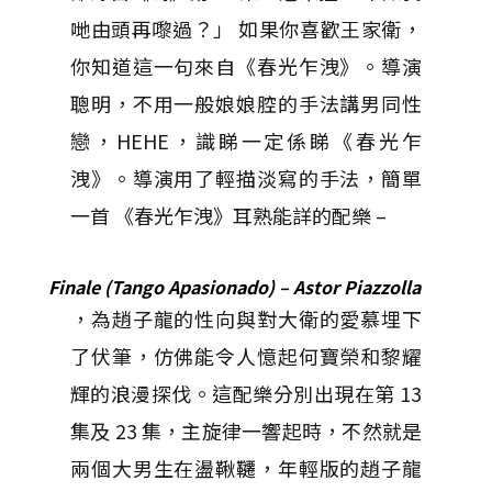
哋由頭再嚟過？」 如果你喜歡王家衛，
你知道這一句來自《春光乍洩》。導演
聰明，不用一般娘娘腔的手法講男同性
戀，HEHE，識睇一定係睇《春光乍
洩》。導演用了輕描淡寫的手法，簡單
一首 《春光乍洩》耳熟能詳的配樂 –
Finale (Tango Apasionado) – Astor Piazzolla
，為趙子龍的性向與對大衛的愛慕埋下
了伏筆，仿佛能令人憶起何寶榮和黎耀
輝的浪漫探伐。這配樂分別出現在第 13
集及 23 集，主旋律一響起時，不然就是
兩個大男生在盪鞦韆，年輕版的趙子龍