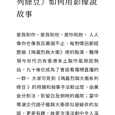
列綠豆》如何用影像說
故事
是我和你，是我和他，是你和她。 人人
像你也像我百萬個不止，每對情侶都經
歷過《瑪嘉烈與大衛》裡的點滴，難得
現今世代仍有香港本土製作能掀起熱
話，九十後也成為了會追看電視直播的
一群。 大家可見到《瑪嘉烈與大衛系列
綠豆 》的用鏡和敍事手法較出眾，由黃
金分割法，到留白及倒映的運用；當中
導演交代趙子龍與大衛那似是疑非的友
誼，更是有趣，故是次淺淡劇中令人深