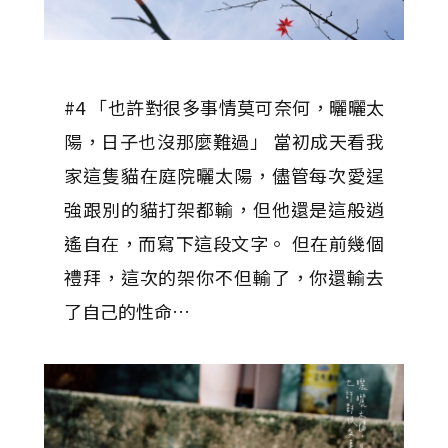
#4 「也許對很多事情莫可奈何，曬曬太
陽，日子也沒那麼難過」 當初成天看我
家這隻貓在庭院曬太陽，儘管每次愛逞
強跟別的貓打架都輸，但他還是這般逍
遙自在，而寫下這段文字。 但在前幾個
禮拜，這次的架你不但輸了，你還輸去
了自己的性命…