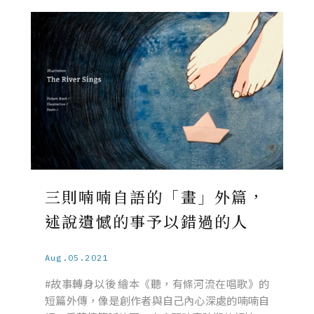
三則喃喃自語的「畫」外篇，
述說遺憾的事予以錯過的人
Aug.05.2021
#故事轉身以後 繪本《聽，有條河流在唱歌》的
短篇外傳，像是創作者與自己內心深處的喃喃自