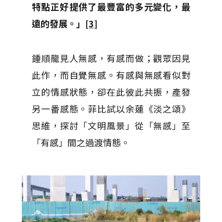
特點正好提供了最豐富的多元變化，最
遠的發展。」
[3]
鍾順龍見人無感，有感而做；觀眾因見
此作，而自覺無感。有感與無感看似對
立的情感狀態，卻在此彼此共振，產發
另一番感態。菲比試以余蓮《淡之頌》
思維，探討「文明風景」從「無感」至
「有感」間之過渡情態。