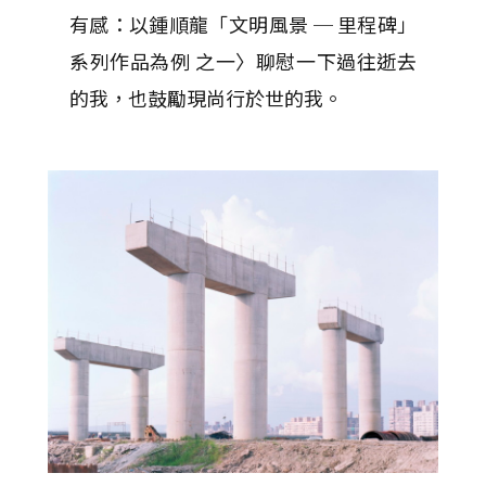
有感：以鍾順龍「文明風景 ─ 里程碑」
系列作品為例 之一〉聊慰一下過往逝去
的我，也鼓勵現尚行於世的我。