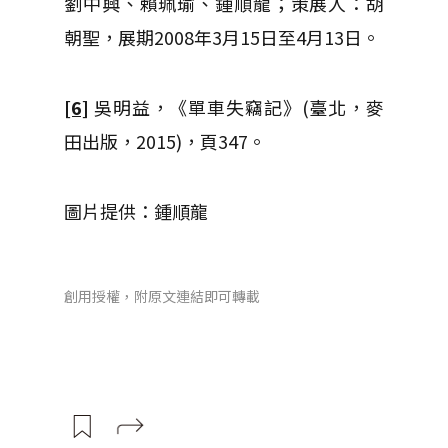
劉中興、賴珮瑜、鍾順龍；策展人：胡
朝聖，展期2008年3月15日至4月13日。
[6]
吳明益，《單車失竊記》(臺北，麥
田出版，2015)，頁347。
圖片提供：鍾順龍
創用授權，附原文連結即可轉載