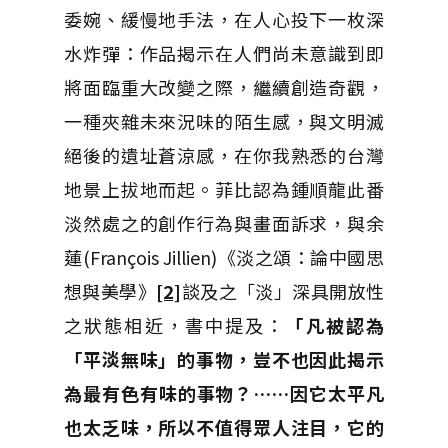
委婉、緩慢地手法，在人心投下一枚深
水炸彈：作品揭示在人們尚未意識到即
將面臨重大改變之際，繼續創造奇觀，
一種夾雜未來況味的陌生感，與文明滅
絕後的遺址蒼涼感，在你我熟悉的台灣
地景上拔地而起。菲比認為鍾順龍此番
淡然處之的創作行為與畫面訴求，與余
蓮(François Jillien)《淡之頌：論中國思
想與美學》
[2]
談及之「淡」深具開放性
之狀態相近，書中提及：
「凡被認為
「平淡無味」的事物，豈不也因此揭示
為最有色有味的事物？……因它太平凡
也太乏味，所以不值得眾人注目，它的