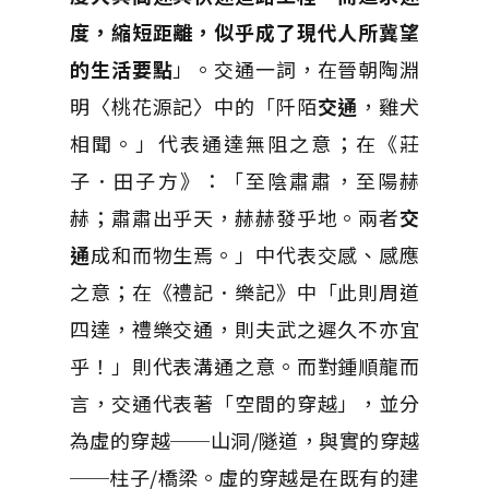
度，縮短距離，似乎成了現代人所冀望
的生活要點
」。交通一詞，在晉朝陶淵
明〈桃花源記〉中的「阡陌
交通
，雞犬
相聞。」代表通達無阻之意；在《莊
子．田子方》：「至陰肅肅，至陽赫
赫；肅肅出乎天，赫赫發乎地。兩者
交
通
成和而物生焉。」中代表交感、感應
之意；在《禮記．樂記》中「此則周道
四達，禮樂交通，則夫武之遲久不亦宜
乎！」則代表溝通之意。而對鍾順龍而
言，交通代表著「空間的穿越」，並分
為虛的穿越──山洞/隧道，與實的穿越
──柱子/橋梁。虛的穿越是在既有的建