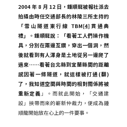
2004 年 8 月 12 日，鍾順龍被報社派去
拍攝由時任交通部長的林陵三所主持的
「雪山隧道東行線 TBM
[4]
貫通典
禮」。鍾順龍說：「看著工人們操作機
具，分別在兩邊互鑽，穿出一個洞，然
後就看到有人渾身是土地從另一邊爬了
過來……看著台北縣到宜蘭縣間的距離
感因著一條隧道，就這樣被打通(翻)
了，我知道空間與時間的相對關係將被
重新定義
」。而就此開始，「交通建
設」挾帶而來的嶄新仲裁力，便成為鍾
順龍開始放在心上的一件要事。