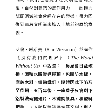
後，自然對建築的反作用力──她極力
試圖消滅社會曾經存在的證據，盡力回
復到那段文明尚未進入土地前的原始樣
貌。
艾倫·威斯曼（Alan Weisman）於著作
《沒有我們的世界》（
The World
Without Us
）中說道：「
房屋會日益破
損，因積水將滲進屋頂，包圍防水板，
腐蝕木料，鏽蝕鐵釘，牆體因此下陷乃
至倒塌。五百年後，一座房子只會剩下
鋁製洗碗機殘片、不鏽鋼餐具，和塑料
把手
」。人類以建築展現其文明，但人