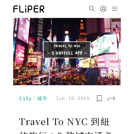
City｜城市
Jun.18.2016
Travel To NYC 到紐