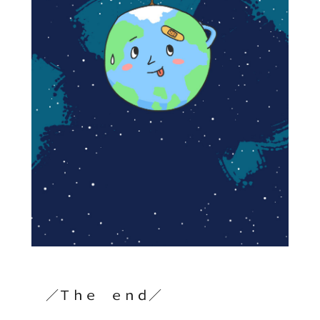
／Ｔｈｅ ｅｎｄ／