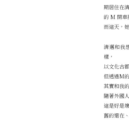
期居住在
的 M 開車
而這天，
清邁和我
樣，
以文化古
但透過M
其實和我
隨著外國
這是好是
舊的還在