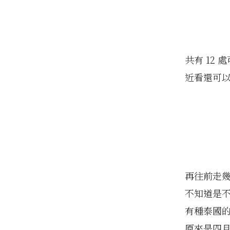
共有 12
近看還可
再往前走
不知道是
有種泰國的
原來是四