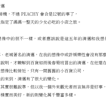
清邁
接機，不過 PEACHY 會合是12號的事了，
她指定了滿滿一整天的少女必吃的小店之旅。
想像中的很不一樣，或者應該說是這五年的清邁和我想
都、老城著名的清邁，在我的想像中或許娛樂性會沒有那
的說明，才瞭解到百貨如雨後春筍班冒出的清邁，在他還
的想像比較接近，只有一間舊舊的小百貨公司，
人的來到，清邁有了很大的變化。
壞其實很難說準，但以我一個外來觀光者而言無非是好事
、樸實而美好，新的則變化萬千豐富多樣。