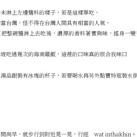
尚未淋上左邊醬料的樣子，若是這樣單吃，
相當台灣，怪不得在台灣人間具有相當的人氣，
M把整碗醬淋上去吃後，濃厚的香料著實夠味，搖身一變
加坡吃過幾次的海南雞飯，這裡的口味真的很合我味口
上湯品跟裝有冰塊的杯子，若要喝水再另外點寶特瓶裝水
間尚早，就步行到附近晃一晃，行經 wat inthakhin。