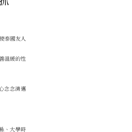
抓
年使泰國友人
善溫緩的性
心心念念清邁
臨縣、大學時