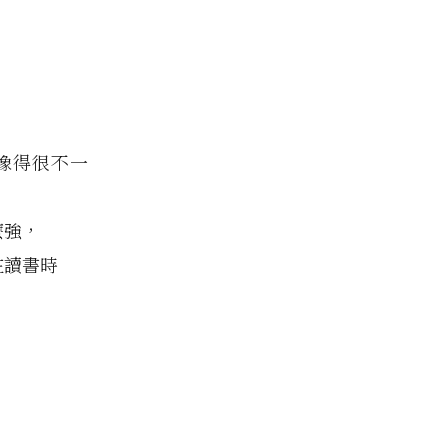
像得很不一
麼強，
在讀書時
，