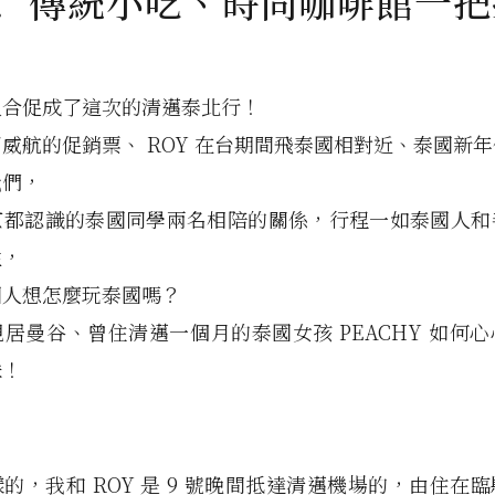
！ 傳統小吃、時尚咖啡館一把
人合促成了這次的清邁泰北行！
威航的促銷票、 ROY 在台期間飛泰國相對近、泰國新
我們，
京都認識的泰國同學兩名相陪的關係，行程一如泰國人和
性，
國人想怎麼玩泰國嗎？
居曼谷、曾住清邁一個月的泰國女孩 PEACHY 如何
味！
的，我和 ROY 是 9 號晚間抵達清邁機場的，由住在