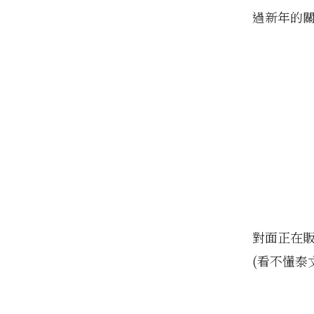
過新年的
對面正在販
(看不懂泰