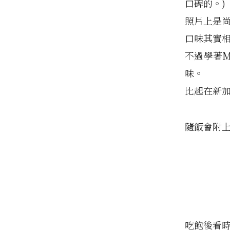
口碑的。)
照片上是
口味其實
不過學著
味。
比起在新
隨飯會附
吃飽後看時