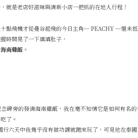
的，就是老店好滋味與清新小店一把抓的在地人行程！
十點飛機才從曼谷起飛的今日主角─ PEACHY ─還未
把握時間晃了一下填填肚子，
清海南雞飯
。
紀念碑旁的發清海南雞飯，我在毫不知情它是如何有名的
來吃了。
泰國行六天中我幾乎沒有做功課就跑來玩了，可見他在泰國