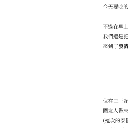
今天要吃
不過在早上
我們還是
來到了
發
位在三王
國友人帶
(這次的