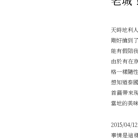
老城
天時地利
剛好搶到了
能有假陪
由於有在
格一樣隨
想知道泰
首篇帶來現
當地的美
2015/04/12
事情是這樣