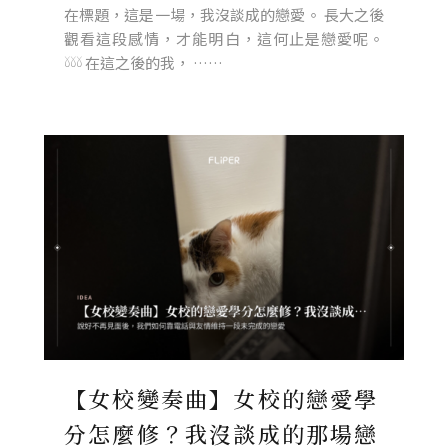
在標題，這是一場，我沒談成的戀愛。 長大之後
觀看這段感情，才能明白，這何止是戀愛呢。
𓍱𓍱𓍱 在這之後的我， ……
【女校變奏曲】女校的戀愛學
分怎麼修？我沒談成的那場戀