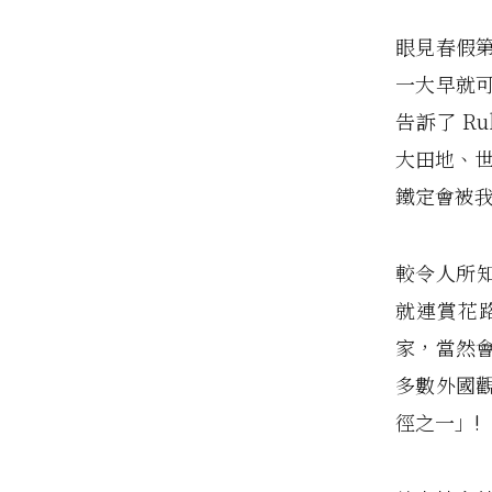
眼見春假
一大早就
告訴了 R
大田地、
鐵定會被
較令人所知
就連賞花
家，當然
多數外國
徑之一」!