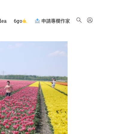
dea
6go
申請專欄作家