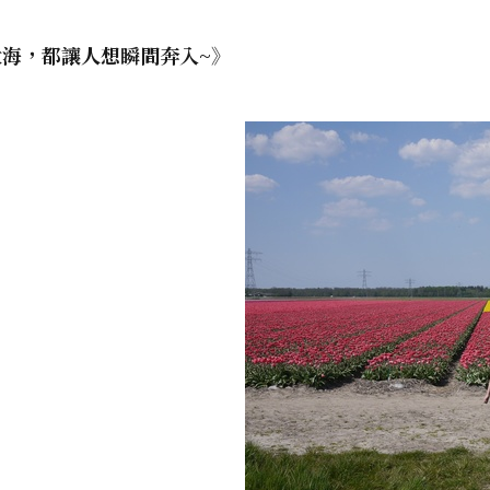
海，都讓人想瞬間奔入~》