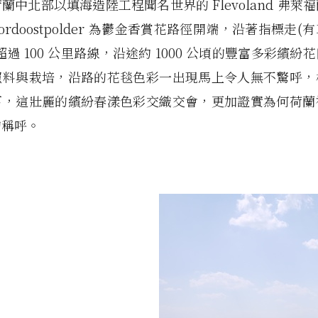
蘭中北部以填海造陸工程聞名世界的 Flevoland 弗萊
ordoostpolder 為鬱金香賞花路徑開端，沿著指標走
超過 100 公里路線，沿途約 1000 公頃的豐富多彩繽紛
照料與栽培，沿路的花毯色彩一出現馬上令人無不驚呼，
下，這壯麗的繽紛春漾色彩交織交會，更加證實為何荷蘭
的稱呼。