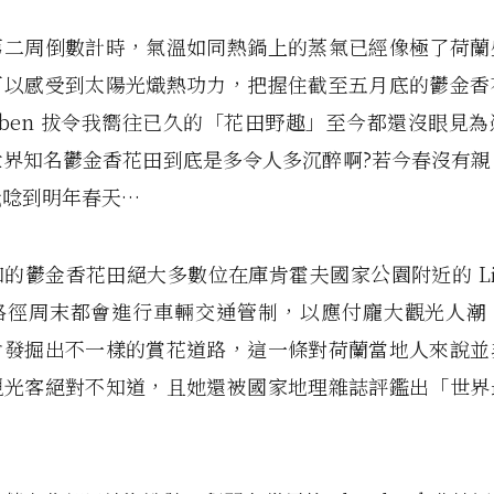
第二周倒數計時，氣溫如同熱鍋上的蒸氣已經像極了荷蘭
可以感受到太陽光熾熱功力，把握住截至五月底的鬱金香
uben 拔令我嚮往已久的「花田野趣」至今都還沒眼見
世界知名鬱金香花田到底是多令人多沉醉啊?若今春沒有親
我唸到明年春天…
的鬱金香花田絕大多數位在庫肯霍夫國家公園附近的 Lis
路徑周末都會進行車輛交通管制，以應付龐大觀光人潮
會發掘出不一樣的賞花道路，這一條對荷蘭當地人來說並
觀光客絕對不知道，且她還被國家地理雜誌評鑑出「世界