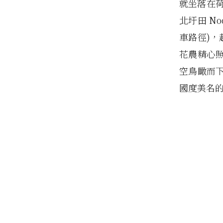
就坐落在荷
北圩田 No
車路徑)，
花農精心
空鳥瞰而
國度美名