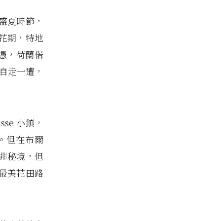
盛夏時節，
花期，特地
為憑，荷蘭偌
自走一遭，
se 小鎮，
。但在布爾
非秘境，但
最美花田路