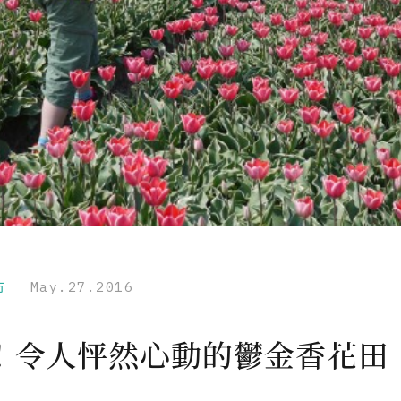
市
May.27.2016
！令人怦然心動的鬱金香花田