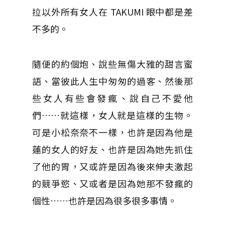
拉以外所有女人在 TAKUMI 眼中都是差
不多的。
隨便的約個炮、說些無傷大雅的甜言蜜
語、當彼此人生中匆匆的過客、然後那
些女人有些會發瘋、說自己不愛他
們……就這樣，女人就是這樣的生物。
可是小松奈奈不一樣，也許是因為他是
蓮的女人的好友、也許是因為她先抓住
了他的胃，又或許是因為後來伸夫激起
的競爭慾、又或者是因為她那不發瘋的
個性……也許是因為很多很多事情。