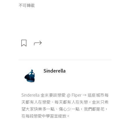
不可轉載
Sinderella
Sinderella 金米要談戀愛 @ Fliper → 這座城市每
天都有人在戀愛、每天都有人在失戀，金米只希
望大家快樂多一點、傷心少一點，我們都是花，
在每段戀愛中學習並綻放。