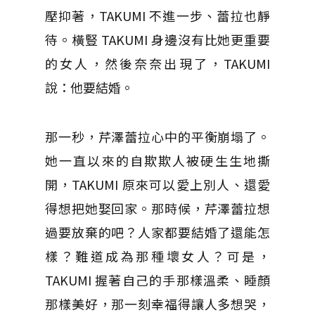
壓抑著，TAKUMI 不進一步、蕾拉也靜
待。橫豎 TAKUMI 身邊沒有比她更重要
的女人，然後奈奈出現了，TAKUMI
說：他要結婚。
那一秒，芹澤蕾拉心中的平衡崩塌了。
她一直以來的自欺欺人被硬生生地撕
開，TAKUMI 原來可以愛上別人、還愛
得想把她娶回家。那時候，芹澤蕾拉想
過要放棄的吧？人家都要結婚了還能怎
樣？難道成為那種壞女人？可是，
TAKUMI 握著自己的手那樣溫柔、睡顏
那樣美好，那一刻幸福得讓人多想哭，