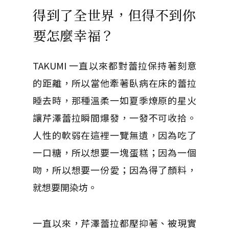
得到了全世界，但得不到你
要怎麼幸福？
TAKUMI 一直以來都對蕾拉保持著刻意
的距離，所以當他牽著臥病在床的蕾拉
睡去時，那種溫柔一如夏季燎原的星火
讓芹澤蕾拉瞬間爆發，一發不可收拾。
人性的軟弱在這裡一覽無遺，因為吃了
一口糖，所以想要一塊蛋糕；因為一個
吻，所以想要一份愛；因為得了顏料，
就想要開染坊。
一直以來，芹澤蕾拉都壓抑著、被現實