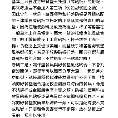
基本上只要注意野餐墊＋托盤（或砧板）的搭配，
再來考慮要不要加入第三項（例如野餐籃之類）。
因此守則一就是，讓野餐墊和托盤砧板是互相搭配
的。建議要有砧板或托盤的用意其實是很實用的考
量，因為這能使飲料擺放更為穩固，杯子等容器在
一般草地上容易傾倒，而大一點的托盤也能擺放食
物，喵小編最愛使用木質砧板，杯子放在上面平
穩，食物擺上去也很美麗，而且幾乎和各種野餐墊
風格都搭配。若是不想帶砧板托盤，那只好選有瓶
蓋或杯蓋的容器，不然選個平一點草地囉！
守則二是，讓杯盤餐具與野餐墊風格吻合。不會判
斷沒關係，野餐墊可以簡單分兩大類，一種是戶外
功能型，就是那種類似睡袋材質的戶外休閒風，這
類的野餐墊適合搭配較金屬感或時尚的餐具，像是
不銹鋼杯或金屬鍍色摩卡壺之類，砧板則使用科技
材質的彩色砧板或是高質感不鏽鋼托盤都適合。其
餘的野餐墊就簡單都歸於一類，可以搭配陶瓷木質
或琺瑯，只要顏色與野餐墊不衝突，放在砧板上好
看的，都可以使用。