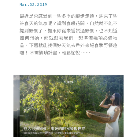
Mar.02.2019
最近是否感受到一些冬季的腳步走遠，迎來了些
許春天的氣息呢？說到春暖花開，自然就不能不
提到野餐了，如果你從未嘗試過野餐，也不知道
如何開始，那就跟著我們一起準備幾項必備物
品，下週就能找個好天氣去戶外來場春季野餐趣
囉！ 不需繁瑣計畫，輕鬆愉悅 ……