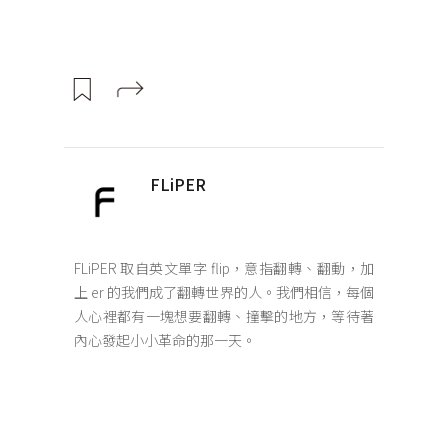
FLiPER
FLiPER 取自英文單字 flip，意指翻轉、翻動，加
上 er 的我們成了翻轉世界的人。我們相信，每個
人心裡都有一塊想要翻轉、撞擊的地方，等待著
內心發起小小革命的那一天。