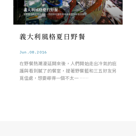
義大利風格夏日野餐
Jun.08.2016
在野餐熱潮漫延開來後，人們開始走出冷氣的庇
護與看到膩了的餐室，提著野餐籃和三五好友另
覓佳處，想要尋得一個不太一 ……