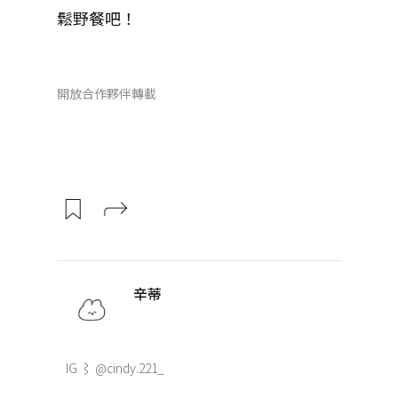
鬆野餐吧！
開放合作夥伴轉載
辛蒂
IG ⌇ @cindy.221_