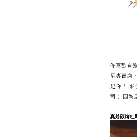
你喜歡有
尼專賣店
足你！ 
司！ 因為
真芳碳烤吐