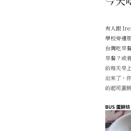
今天
有人跟 I
學校旁邊
台灣吃早
早餐？或者
的每天早
出來了，你
的起司蛋
BUS 蛋餅