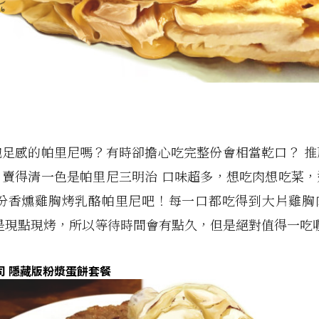
飽足感的帕里尼嗎？有時卻擔心吃完整份會相當乾口？ 推
，賣得清一色是帕里尼三明治 口味超多，想吃肉想吃菜，
來份香燻雞胸烤乳酪帕里尼吧！每一口都吃得到大片雞胸
是現點現烤，所以等待時間會有點久，但是絕對值得一吃
司 隱藏版粉漿蛋餅套餐