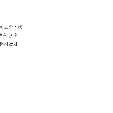
吐司之外，我
有 Q 度！
起司蛋餅，