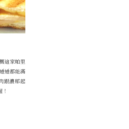
薦這家帕里
通通都能滿
肉跟濃郁起
喔！