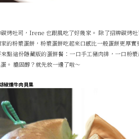
碳烤吐司，Irene 也跟風吃了好幾家。 除了招牌碳烤
家的粉漿蛋餅，粉漿蛋餅吃起來口感比一般蛋餅更厚實更
要來點這份隱藏版的蛋餅餐：一口手工豬肉排，一口粉漿
蛋。 膽固醇？就先放一邊了啦～
黑胡椒燻牛肉貝果