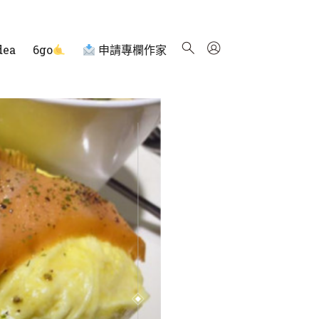
dea
6go
申請專欄作家