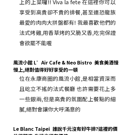
上的上菜囉!! Viva la fete 在這裡你可以
享受到高貴卻不貴的排餐,甚至連恐龍族
最愛的肉肉大拼盤都有! 我最喜歡他們的
法式烤雞,用香草烤的又脆又香,吃完保證
會欲罷不能喔
風流小館 L’Air Cafe & Neo Bistro 美食美酒慢
慢上,絕對值得好好享受的一頓
位在永康商圈的風流小館,是相當資深而
且屹立不搖的法式餐廳 也許需要花上多
一些銀兩,但是高貴的氛圍配上餐點的細
膩,絕對會讓你大呼滿意的
Le Blanc Taipei 誰說千元沒有好牛排?這裡的價