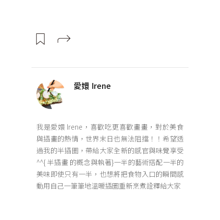
愛嬛 Irene
我是愛嬛 Irene，喜歡吃更喜歡畫畫，對於美食
與插畫的熱情，世界末日也無法阻擋！！希望透
過我的半插圖，帶給大家全新的感官與味覺享受
^^{ 半插畫 的概念與執著}一半的藝術搭配一半的
美味即使只有一半，也想將把食物入口的瞬間感
動用自己一筆筆地溫暖插圖重新烹煮詮釋給大家