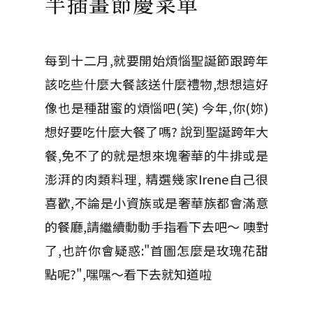
半插畫節慶菜單
每到十二月,就要開始煩惱聖誕節跟跨年
該吃些什麼大餐該送什麼禮物,想想這好
像也是種甜蜜的煩惱吧(笑) 今年,你(妳)
想好要吃什麼大餐了嗎? 說到聖誕跨年大
餐,免不了的就是想來塊奢華的牛排或是
澎湃的肉類料理, 精選幾家Irene自己很
喜歡,不論是小資族或是奢華族都會滿意
的餐廳,請繼續動動手指看下去吧～ 噢對
了,也許你會疑惑:"首圖怎麼是玫瑰花甜
點呢?",嘿嘿～看下去就知道啦