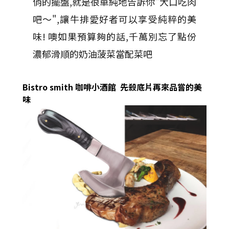
俏的擺盤,就是很單純地告訴你"大口吃肉
吧～",讓牛排愛好者可以享受純粹的美
味! 噢如果預算夠的話,千萬別忘了點份
濃郁滑順的奶油菠菜當配菜吧
Bistro smith 咖啡小酒館 先殺底片再來品嘗的美
味