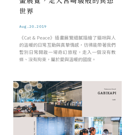
畫展覽，走入宮崎駿般的異想
世界
Aug.20.2019
《Cat & Peace》插畫展覽細膩描繪了貓咪與人
的溫暖的日常互動與真摯情感，彷彿能帶著我們
暫別日常開啟一場奇幻旅程，走入一個沒有教
條、沒有拘束，屬於愛與溫暖的國度。