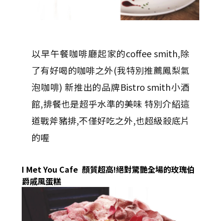
以早午餐咖啡廳起家的coffee smith,除
了有好喝的咖啡之外(我特別推薦鳳梨氣
泡咖啡) 新推出的品牌Bistro smith小酒
館,排餐也是超乎水準的美味 特別介紹這
道戰斧豬排,不僅好吃之外,也超級殺底片
的喔
I Met You Cafe 顏質超高!絕對驚艷全場的玫瑰伯
爵戚風蛋糕