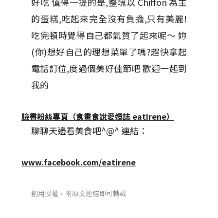
好吃 值得一提的是,整塊以 Chiffon 為主
的蛋糕,吃起來完全沒有負擔,只有美麗!
吃完頓時覺得自己都氣質了起來呢～ 妳
(你)想好自己的理想菜單了嗎?趕快拿起
電話訂位,度過個美好佳節吧 歡迎一起到
我的
臉書粉絲專頁（食畫食說愛嬛誌 eatIrene）
聊聊天邊看美食吧^@^ 連結：
www.facebook.com/eatirene
創用授權，附原文連結即可轉載