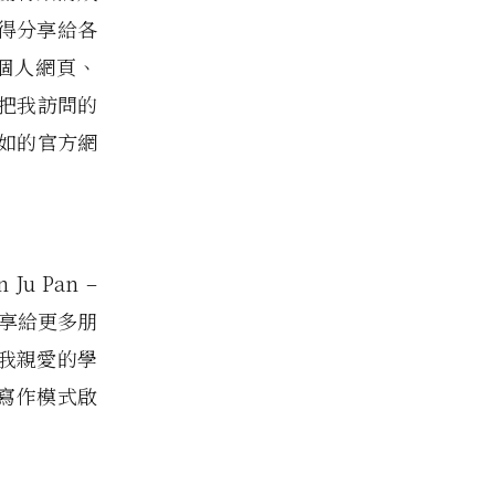
得分享給各
的個人網頁、
會把我訪問的
如的官方網
Ju Pan –
程分享給更多朋
我親愛的學
！ 寫作模式啟