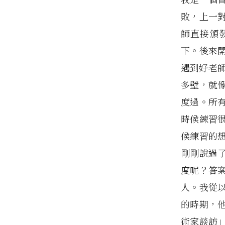
敗，上一
師直接頒
下。後來
遇到好老
多壁，就
度過。所
時候練習
候練習的
剛剛說過
度呢？答
人。我從
的時期，
術家談訪