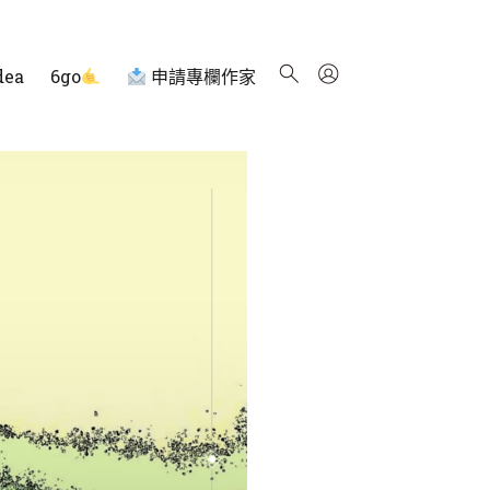
dea
6go
申請專欄作家