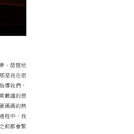
大學、琵琶地
，那是我在密
指導我們，
常嚴謹的想
著滿滿的熱
過程中，我
之前都會緊