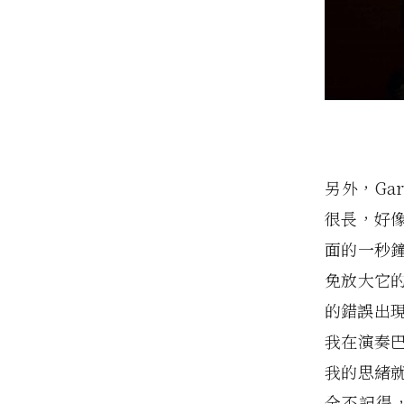
另外，Ga
很長，好
面的一秒
免放大它
的錯誤出
我在演奏
我的思緒
全不記得