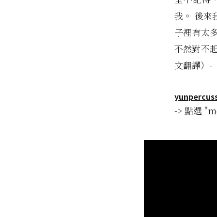
我。 後
子裡有太
不然對不
文翻譯）-
yunpercus
-> 點選 "me