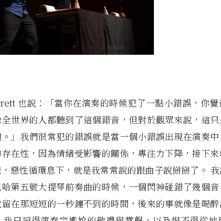
rrett 也說：「當你在演奏的時候犯了一點小錯誤，你
像全世界的人都聽到了這個錯音，但對於觀眾來說，這只
鐘。」我們很常犯的錯誤就是當一個小錯誤出現在演奏中
的存在性，因為情緒受影響的關係，專注力下降，接下來
現，惡性循環息下，就是我常常說的跟曲子說掰掰了。 我
巴哈第五號大提琴前奏曲的時候，一個閃神碰錯了幾個音
就留在那短短的一秒鐘不到的時間，後來的事就像是喝醉
，我只記得演奏完尷尬的敬禮與掌聲，以及恨不得從地