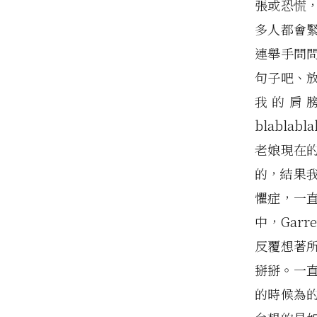
張或恐慌
多人都會
連舉手問
句子吧、
我的肩膀
blabla
老娘現在
的，結果
懼症，一
中，Gar
反覆想著
掰掰。一
的時候為