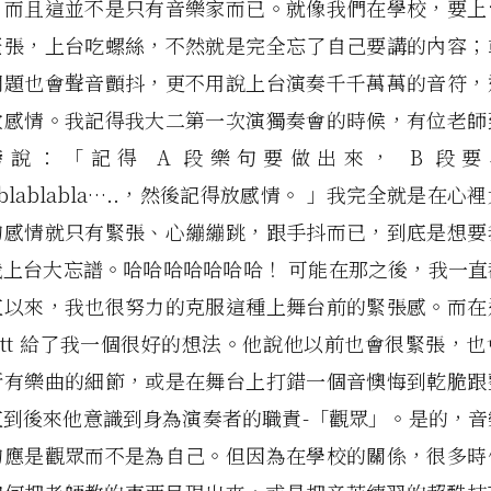
，而且這並不是只有音樂家而已。就像我們在學校，要上
緊張，上台吃螺絲，不然就是完全忘了自己要講的內容；
問題也會聲音顫抖，更不用說上台演奏千千萬萬的音符，
放感情。我記得我大二第一次演獨奏會的時候，有位老師
說：「記得 A 段樂句要做出來， B 段要
blablablabla…..，然後記得放感情。 」我完全就是在
的感情就只有緊張、心繃繃跳，跟手抖而已，到底是想要
我上台大忘譜。哈哈哈哈哈哈哈！ 可能在那之後，我一直
直以來，我也很努力的克服這種上舞台前的緊張感。而在
rett 給了我一個很好的想法。他說他以前也會很緊張，
所有樂曲的細節，或是在舞台上打錯一個音懊悔到乾脆跟
直到後來他意識到身為演奏者的職責-「觀眾」。是的，音
的應是觀眾而不是為自己。但因為在學校的關係，很多時