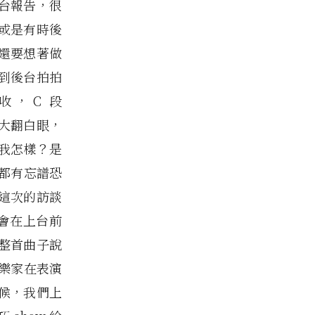
台報告，很
或是有時後
還要想著做
到後台拍拍
收，C 段
心裡大翻白眼，
我怎樣？是
都有忘譜恐
這次的訪談
也會在上台前
整首曲子說
樂家在表演
候，我們上