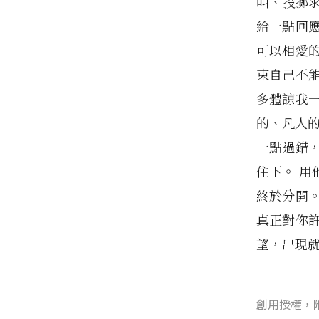
叫、投擲
給一點回
可以相愛
束自己不
多體諒我
的、凡人的
一點過錯
住下。 
終於分開
真正對你
望，出現
創用授權，