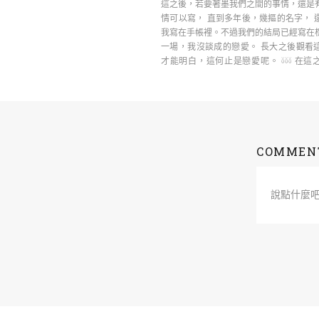
這之後，若要著墨我們之間的事情，還是
情可以寫， 直到多年後，幾摳的名字， 
我寫在手帳裡。不過我們的結局已經寫在
一場，我沒談成的戀愛。 長大之後觀看
才能明白，這何止是戀愛呢。 𓍱𓍱𓍱 在
……
COMMEN
說點什麼