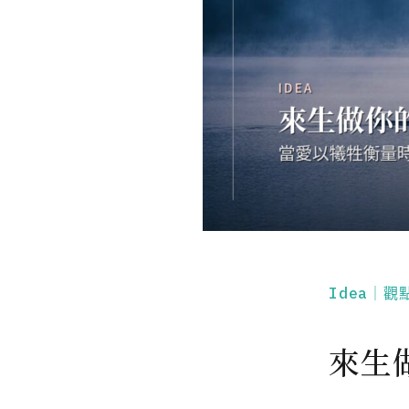
Idea｜觀
來生