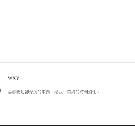
WXY
喜歡簡短卻深沉的東西，給我一首詩的時間消化。