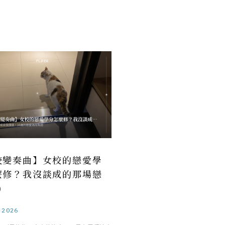
校變奏曲】女校的戀愛學
麼修？我沒談成的那場戀
)
.2026