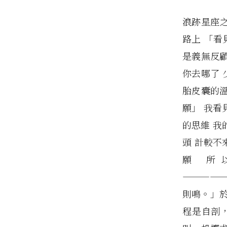
浪跡星座之
路上 「看
是義無反顧
你去哪了 
胎皮囊的溫
願」 我看
的思維 我
頭 計較不
願 所
—————
則鳴。」
程是自剖