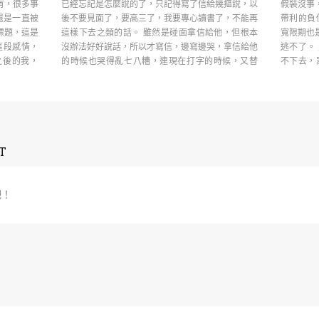
有，很多事
已經忘記是怎麼說的了，只記得寫了信給幾摳說，以
假裝沒事
還是一直被
後不要見面了，要高三了，我要專心讀書了，不能再
帶利的負
標題，這是
這樣下去之類的話。 雖然是碰面拿信給他，但根本
寬限期也
這段感情，
沒辦法好好說話，所以才寫信，邊寫邊哭，拿信給他
逃不了。
這之後的我，
的時候也哭得亂七八糟，連現在打字的時候，又替
不下去，
16歲的 ……
得這樣 …
T
吧！