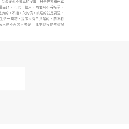
，到最後都不會真的沒事，只是在累積連本
債而已。 可以一個月、兩個月不看帳單，
是有的。不過，欠的債，該還的就是要還，
 生活一團糟，是旁人有目共睹的，朋友看
家人也不再悶不吭聲。 此刻我只能依稀記
…