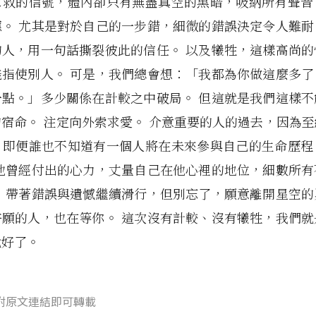
求救的信號，體內卻只有無盡真空的黑暗，吸納所有聲音
應。 尤其是對於自己的一步錯，細微的錯誤決定令人難耐
的人，用一句話撕裂彼此的信任。 以及犧牲，這樣高尚的
能指使別人。 可是，我們總會想：「我都為你做這麼多了
一點。」多少關係在計較之中破局。 但這就是我們這樣不
宿命。 注定向外索求愛。 介意重要的人的過去，因為
，即便誰也不知道有一個人將在未來參與自己的生命歷程
用他曾經付出的心力，丈量自己在他心裡的地位，細數所有
。 帶著錯誤與遺憾繼續滑行，但別忘了，願意離開星空的
許願的人，也在等你。 這次沒有計較、沒有犧牲，我們就
就好了。
附原文連結即可轉載