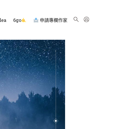
dea
6go
申請專欄作家