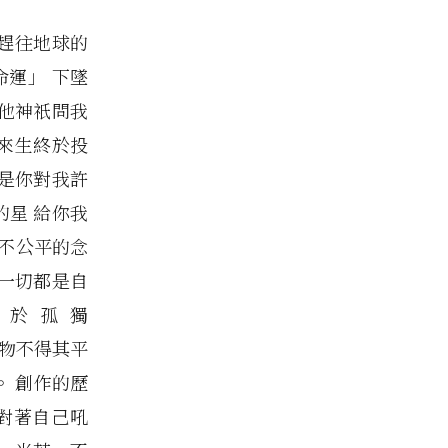
要趕往地球的
命運」 下墜
其他神祇問我
 來生終於投
果是你對我許
的星 給你我
 不公平的念
 一切都是自
終於孤獨
凡物不得其平
 創作的歷
對著自己吼