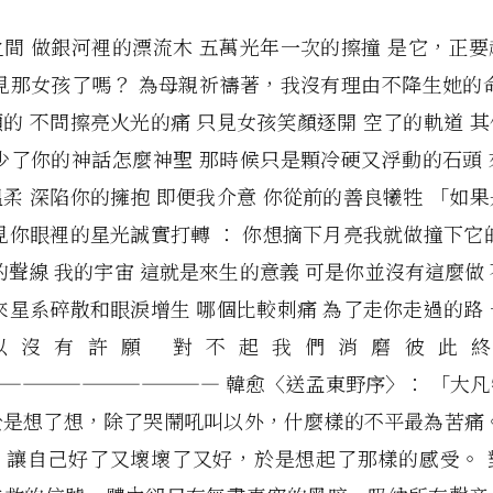
間 做銀河裡的漂流木 五萬光年一次的擦撞 是它，正
見那女孩了嗎？ 為母親祈禱著，我沒有理由不降生她的
的 不問擦亮火光的痛 只見女孩笑顏逐開 空了的軌道 
少了你的神話怎麼神聖 那時候只是顆冷硬又浮動的石頭
柔 深陷你的擁抱 即便我介意 你從前的善良犧牲 「如
見你眼裡的星光誠實打轉 ： 你想摘下月亮我就做撞下它
的聲線 我的宇宙 這就是來生的意義 可是你並沒有這麼做
來星系碎散和眼淚增生 哪個比較刺痛 為了走你走過的路
以沒有許願 對不起我們消磨彼此
——————————— 韓愈〈送孟東野序〉： 「大
於是想了想，除了哭鬧吼叫以外，什麼樣的不平最為苦痛。
，讓自己好了又壞壞了又好，於是想起了那樣的感受。 