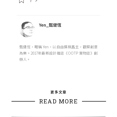
Yen_甄健恆
甄健恆，暱稱 Yen，以自由撰稿爲主，觀察創意
為樂。2017年最新設計雜誌《OOTP 賞物誌》創
辦人。
更多文章
READ MORE