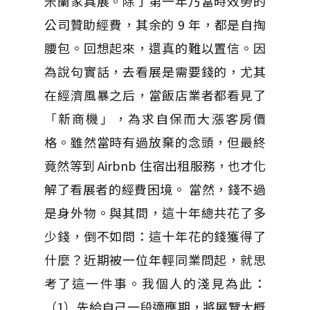
米蘭家具展。除了第一年乃當時效勞的
公司贊助經費，其余的 9 年，都是自掏
腰包。回想起來，還真的難以置信。因
為說句實話，去看展是需要錢的，尤其
在經濟風暴之后，當飯店業者都看見了
「新商機」，為求自保而大漲客房價
格。雖然當時有過放棄的念頭，但最終
竟然等到 Airbnb 住宿出租服務，也才化
解了看展者的經費困境。 當然，錢不過
是身外物。與其問，這十年總共花了多
少錢，倒不如問：這十年花的錢獲得了
什麼？近期被一位年輕同業問起，就思
考了這一件事。我個人的淺見為此：
（1）先給自己一段適應期，將展覽大概