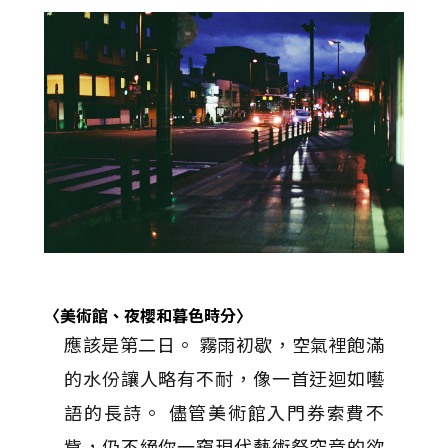
〈美術館、夜櫻和暮色時分〉
應該是第二日。 霧雨初歇，空氣裡飽滿
的水份讓人略有不耐，像一首迂迴如囈
語的長詩。 儘管美術館入門券索費不
貲，仍不絕你一窺現代藝術祭究竟的欲