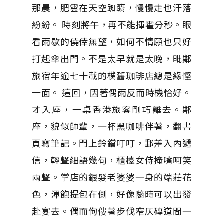
那晨，肥雲在天空踟躕，慢慢走也汗落
紛紛。 時刻將午，再不能揮霍分秒。眼
看雨歇的僥倖無望，如何不情願也只好
打起傘出門。不是太早就是太晚，毗鄰
旅宿年逾七十載的樸舊珈琲店總是緣慳
一面。 這回，因著偶雨反而時機恰好。
才入座，一桌香港旅客剛巧離去。鄰
座，貌似師輩，一杯黑咖啡伴著，翻書
頁寫筆記。門上鈴鐺叮叮，郵差入內遞
信，輕聲細語幾句，櫃檯女侍掩嘴呵笑
兩聲。掌店的銀髮老婆婆一身的端莊花
色，渾飽提包在側，好像隨時可以出發
赴宴去。偶而佝僂著步伐窄仄磚道間一