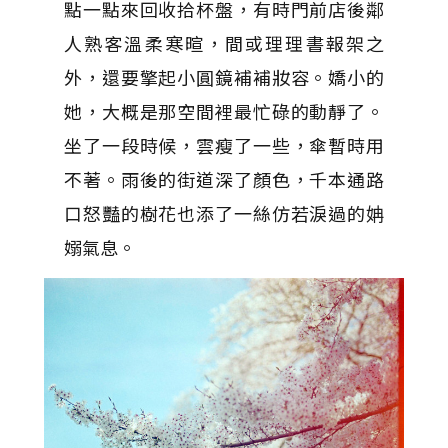
點一點來回收拾杯盤，有時門前店後鄰
人熟客溫柔寒暄，間或理理書報架之
外，還要擎起小圓鏡補補妝容。嬌小的
她，大概是那空間裡最忙碌的動靜了。
坐了一段時候，雲瘦了一些，傘暫時用
不著。雨後的街道深了顏色，千本通路
口怒豔的樹花也添了一絲仿若淚過的姌
嫋氣息。