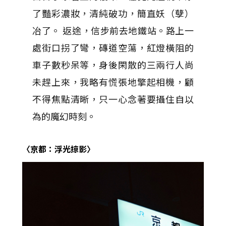
了豔彩濃妝，清純破功，簡直妖（孽）
冶了。 返途，信步前去地鐵站。路上一
處街口拐了彎，磚道空蕩，紅燈橫阻的
車子數秒呆等，身後閑散的三兩行人尚
未趕上來，我略有慌張地擎起相機，顧
不得焦點清晰，只一心念著要攝住自以
為的魔幻時刻。
〈京都：浮光掠影〉