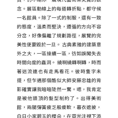
念。展區動線上的每道轉折點，都守候
一名館員。除了一式的制服，還有一致
的態度，溫柔而堅決，遵循的方向不容
分岔，好像偏離了規劃路徑，展覽的完
美性便要毀於一旦。 古典素雅的建築意
外之大，一區接續一區，彷如誤闖失去
時間向度的蟲洞。 繞啊繞轉啊轉，時而
著迷流連也有走馬看花。彼時隻字未
提，但乍遇那個酷似大師安藤忠雄的背
影確實讓我暗暗陡然一驚。嗯，我肯定
是被他頭頂的髮型制約了。出得美術
館，兩腿彈簧疲乏般痠軟，暮衣遮披，
白日小家碧玉的櫻朵，在霓光注視下添