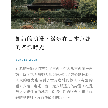
如詩的浪漫，緩步在日本京都
的老派時光
Sep.12.2018
春楓的季節我們來到了京都。有人說京都像一首
詩，四季氛圍順勢著光與色渲染了許多的色彩，
人文的魅力也吸引了世界各地的旅人。有空的
話，去走一走吧！走一走去那遠方的身邊，在足
部之間能到達的地方，創造生活的視野。 復古沈
寂的歷史裡，沒有快節奏的急 ……