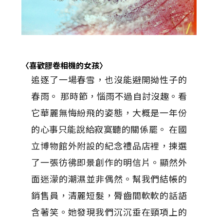
〈喜歡膠卷相機的女孩〉
追逐了一場春雪，也沒能避開拗性子的
春雨。 那時節，惱雨不過自討沒趣。看
它華麗無悔紛飛的姿態，大概是一年份
的心事只能說給寂寞聽的關係罷。 在國
立博物館外附設的紀念禮品店裡，揀選
了一張彷彿即景創作的明信片。顯然外
面迷濛的潮濕並非偶然。幫我們結帳的
銷售員，清麗短髮，脣齒間軟軟的話語
含著笑。她發現我們沉沉垂在頸項上的