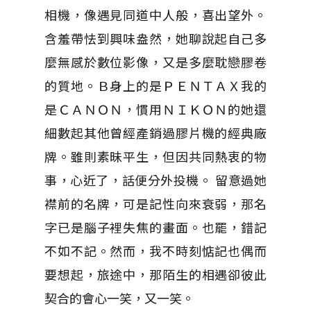
相機，像遇見同道中人般，喜出望外。
含羞帶怯到興味盎然，她聊說起自己多
麼無感於數位影像，又是多麼耽戀膠卷
的質地。Ｂ身上的是ＰＥＮＴＡＸ我的
是ＣＡＮＯＮ，慣用ＮＩＫＯＮ的她還
細數起其他曾經產銷過膠片機的經典廠
牌。雖則素昧平生，但因共同熱衷的物
事，心近了，話便分外投機。 留意過她
襟前的名牌，可是記性向來衰弱，那名
字已是腦子裡失焦的畫面。也罷，錯記
不如不記。然而，我不時刻惦記也偶而
要想起，旅途中，那陌生的相遇卻彼此
契合的會心一笑，又一笑。