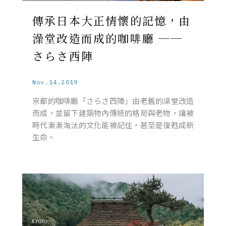
傳承日本大正情懷的記憶，由
澡堂改造而成的咖啡廳 ──
さらさ西陣
Nov.14.2019
京都的咖啡廳「さらさ西陣」由老舊的澡堂改造
而成，並留下建築物內傳統的格局與老物，讓被
時代漸漸淘汰的文化能被記住，甚至是復甦成新
生命。