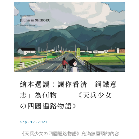
繪本選讀：讓你看清「鋼鐵意
志」為何物 ──《天兵少女
の四國遍路物語》
Sep.17.2021
《天兵少女の四國遍路物語》充滿無厘頭的內容