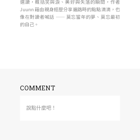
選讀，概括笑與淚、美好與失落的瞬間，作者
Juunn 藉由親身經歷分享遍路時的點點滴滴，也
像在對讀者喊話 —— 莫忘當年的夢、莫忘最初
的自己。
COMMENT
說點什麼吧！