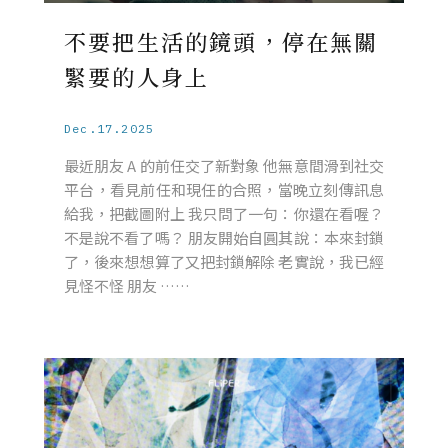
不要把生活的鏡頭，停在無關
緊要的人身上
Dec.17.2025
最近朋友 A 的前任交了新對象 他無意間滑到社交
平台，看見前任和現任的合照，當晚立刻傳訊息
給我，把截圖附上 我只問了一句：你還在看喔？
不是說不看了嗎？ 朋友開始自圓其說：本來封鎖
了，後來想想算了又把封鎖解除 老實說，我已經
見怪不怪 朋友 ……