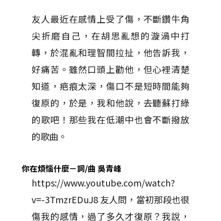
友人最近在感情上受了傷，不斷鑽牛角
尖折磨自己，在胡思亂想的漩渦中打
轉，於混亂和理智間拉扯，他告訴我，
好痛苦。雖然口頭上勸他，但心裡清楚
知道，疤痕太深，傷口不是短時間能夠
復原的，於是，我和他說，去聽蘇打綠
的歌吧！那些我在低潮中也會不斷撥放
的歌曲。
你在煩惱什麼－詞/曲 吳青峰
https://www.youtube.com/watch?
v=-3TmzrEDuJ8 友人問，當初那段也很
傷我的感情，過了多久才復原？我說，