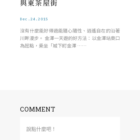
與東茶屋街
Dec.24.2015
沒有什麼能好得過能隨心隨性、逍遙自在的沿著
川畔漫步。 金澤一天遊的好方法：以金澤站東口
為起點，乘坐「城下町金澤 ……
COMMENT
說點什麼吧！