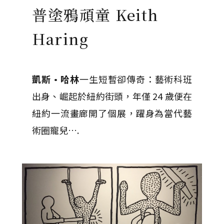
普塗鴉頑童 Keith
Haring
凱斯·哈林
一生短暫卻傳奇：藝術科班
出身、崛起於紐約街頭，年僅 24 歲便在
紐約一流畫廊開了個展，躍身為當代藝
術圈寵兒….