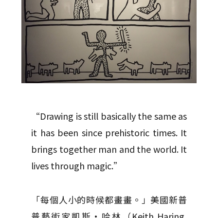
“Drawing is still basically the same as
it has been since prehistoric times. It
brings together man and the world. It
lives through magic.”
「每個人小的時候都畫畫。」美國新普
普藝術家凱斯·哈林（Keith Haring,