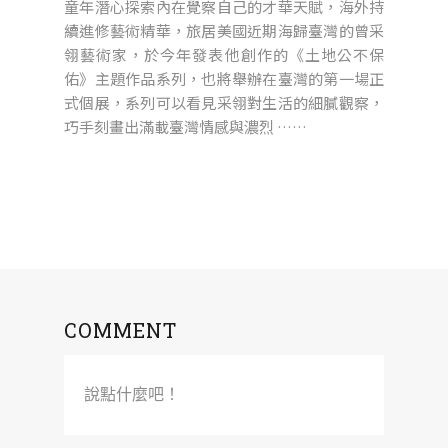
童年潛心探索內在覺察自己的才華天賦，海外持
續進修藝術精華，旅居美國近期海歸臺灣的曾采
翎藝術家，於今年發表他創作的《土地公不保
佑》主題作品系列，也將舉辦在臺灣的第一場正
式個展，系列可以看見采翎對生活的細膩觀察，
巧手刻畫出滿載臺灣情感與濃烈 ……
COMMENT
說點什麼吧！