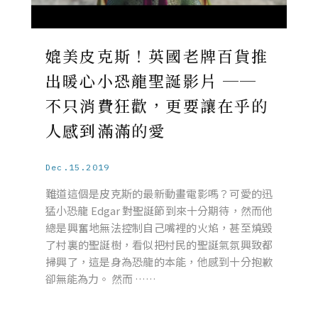
媲美皮克斯！英國老牌百貨推
出暖心小恐龍聖誕影片 ──
不只消費狂歡，更要讓在乎的
人感到滿滿的愛
Dec.15.2019
難道這個是皮克斯的最新動畫電影嗎？可愛的迅
猛小恐龍 Edgar 對聖誕節到來十分期待，然而他
總是興奮地無法控制自己嘴裡的火焰，甚至燒毀
了村裏的聖誕樹，看似把村民的聖誕氣氛興致都
掃興了，這是身為恐龍的本能，他感到十分抱歉
卻無能為力。 然而 ……