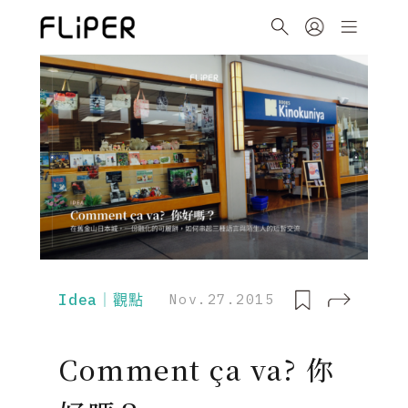
Idea｜觀點
Nov.27.2015
Comment ça va? 你