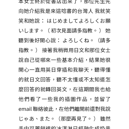
本女士終於從書店出來了，那位先生先
向她介紹我是來這唸書的台灣人 我就笑
笑和她說： はじめましてよろしくお願
いします。（ 初次見面請多指教。 ） 她
聽到後好開心說： よろしくね。（請多
指教。 ） 接著我稍微用日文和那位女士
說自己從哪來一些基本介紹，結果她很
開心一直用英日穿插和我聊天，聽得懂
的就日文回答，聽不太懂或不太知道怎
麼回答的就轉回英文，在這期間我也給
他們看了一些我的插圖作品，並留了
email 聯絡彼此，在他們離開前還對我說
じゃあ、また。（那麼再見了。 ） 雖然
手中可麗餅裡的冰淇淋已經融化成奶昔