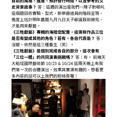
目前的風格、進度、預計發行時間，以及參考的文
史背景故事？
答：
這週的演出是我們一陣子對哪吒
這個題目的實驗，型式，新樂器道具的階段呈現，
進度上估計明年農曆九月九日太子爺誕辰前做
完，
才能用來獻藝。
《三牲獻藝》專輯的海陸空配置，這張新作品三位
是否有變成其他的角色？若有，各自代表是？
答：
沒變，依然是這三種畜生（笑）。
《三牲獻藝》是個別完成各自的部分，這次會有
「三位一體」的共同演奏挑戰嗎？
答：
有。 前幾天
大稻埕國際藝術節 10/23 & 10/24 這兩天晚上有我
們第一次的合體演出，效果其實滿有趣的，想看更
多內容的話可以上我們的粉絲頁喔！