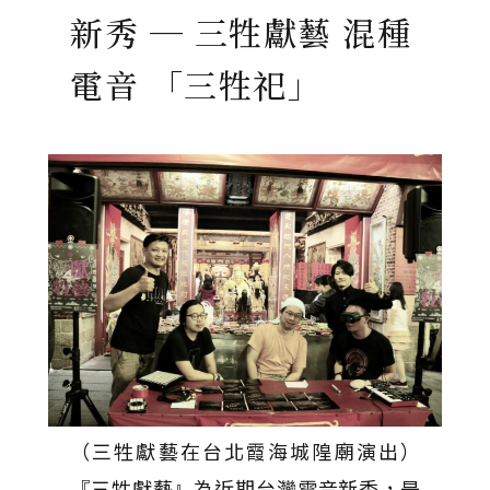
新秀 ─ 三牲獻藝 混種
電音 「三牲祀」
（三牲獻藝在台北霞海城隍廟演出）
『三牲獻藝』為近期台灣電音新秀，是