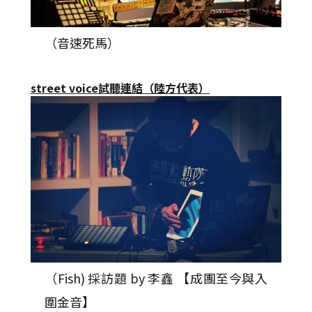
（音速死馬）
street voice試聽連結（陸方代表）
（Fish) 採訪題 by 李鑫 【成團至今與入
圍金音】