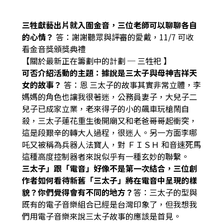
三牲獻藝出片就入圍金音，三位老師可以聊聊各自
的心情？
答：
謝謝聽眾與評審的愛戴，11/7 可收
看金音獎頒獎典禮
【關於最新正在籌劃中的計劃 ─ 三牲祀
】
可否介紹活動的主題：據說是三太子與母神吉祥天
女的故事？
答：
恩 三太子的故事其實非常立體，李
媽媽的角色也讓我很著迷，公務員妻子，大兒子二
兒子已成家立業，老來得子的小的飆車玩槍鬧自
殺，三太子蓮花重生後開廟又和老爸哥哥起衝突，
這是段艱辛的轉大人過程，很迷人。另一方面李哪
吒又被稱為兵器人法寶人，對 ＦＩＳＨ 和音速死馬
這種高度控制器者來說似乎有一種玄妙的聯繫。
三太子」跟「電音」好像不是第一次結合，三位創
作者如何看待新舊「三太子」將在電音中呈現的樣
貌？你們覺得會有不同的地方？
答：
三太子的型與
既有的電子音樂組合已經是台灣印象了，但我想我
們用電子音樂來說三太子故事的應該是首見。