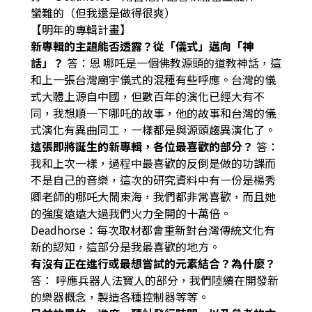
蠻難的（但我還是做得很爽）
【明年的專輯計畫
】
新專輯的主題能否透露？從「儀式」邁向「神
話」？
答：
恩 哪吒是一個佛教源頭的道教神話，這
和上一張台灣廟宇儀式的混種有些呼應。台灣的儀
式大體上源自中國，但數百年的演化已經大有不
同，我想順一下哪吒的故事，他的故事和台灣的儀
式演化有異曲同工，一樣都是與源頭趨異演化了。
這張即將誕生的新專輯，各位最喜歡的部分？
答
：
我和上次一樣，過程中最喜歡的反倒是做的功課而
不是自己的音樂，這次的研究資料中有一份是楊秀
卿老師的哪吒大鬧東海，我們都非常喜歡，而且她
的強度遠遠大過我們火力全開的十萬倍。
Deadhorse
：
每次取材都會重新對台灣傳統文化有
新的認知，這部分是我最喜歡的地方。
有沒有正在進行或最想嘗試的元素結合？為什麼？
答：
呼應兵器人法寶人的部分，我們陸續在開發新
的樂器概念，製造各種控制器等等。