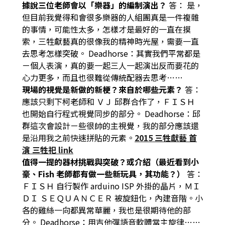
據說三位老師會以「樂器」的編制演出？
答：
是，
但目前我覺得和會很多樂器的人組團真是一件複雜
的事情，可能性太多，怎樣才是最好的一直在摸
索，三牲獻藝真的很像我的精神時光屋，需要一直
去思考怎樣突破。
Deadhorse
：
其實我們平常都是
ㄧ個人表演，真的要一起三人一起演出反而要花的
心力更多，而且也很難從傳統配器去思考…
…
現場的視覺
是新做的新梗？來自於哪些元素？
答：
應該只剩下柯老師和 ＶＪ 邱群合作了，ＦＩＳＨ
也開始自行程式視覺同步的部分。
Deadhorse
：
邱
群這次會設計ㄧ些很帥的主視覺，我的部分應該還
是沿用我之前快速拼貼的元素。
2015 三牲獻藝 首
演 三牲祀 link
值得一提的器材挑戰與突破？或介紹（最近看到小
豪、Fish 老師都有做一些新玩具，其功能？）
答
：
ＦＩＳＨ 自行製作 arduino ISP 外掛的晶片，ＭＩ
ＤＩ ＳＥＱＵＡＮＣＥＲ 被旋鈕化，內建音階。小
各的雞絲一向都異常華麗，我也是很期待他的部
分。
Deadhorse
：
用吉他彈語音軟體當主旋律……