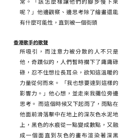
常。「該怎麼樣讓他們的腳步慢下來
呢？」他邊觀察、邊思考除了繪畫還能
有什麼可能性，直到被一個街頭
香港歌手的歌聲
所吸引，而注意力被分散的人不只是
他，奇蹟似的，人們暫時擱下了庸庸碌
碌，忍不住想拉長耳朵，欲知這溫暖的
力量從何而來。 「我也想要達到這樣的
影響力。」他心想，並走來我攤位旁邊
思考。 而這個時候又下起雨了，雨點在
他面前滑落擊中在地上的深灰色水泥地
上，黑色的水痕從一點變成數點，又融
成一個面直到灰色的畫布渲染著深黑