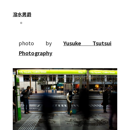
潑水男爵
。
photo by
Yusuke Tsutsui
Photography