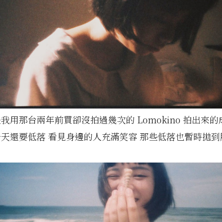
我用那台兩年前買卻沒拍過幾次的 Lomokino 拍出來的
天還要低落 看見身邊的人充滿笑容 那些低落也暫時拋到