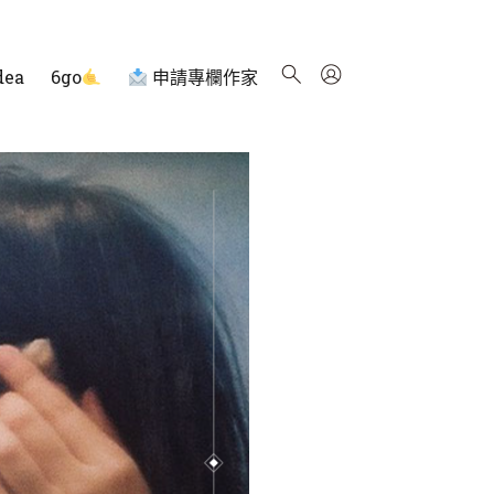
dea
6go
申請專欄作家