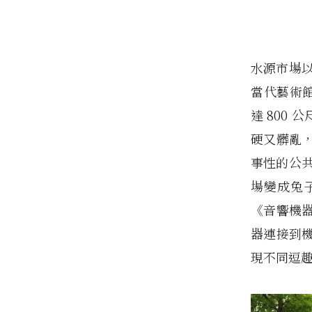
水源市場
當代藝術館
達 800
硬又髒亂
事性的公
場變成兔
《音響機器
器連接到
現不同逗