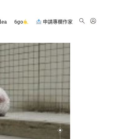
dea
6go
申請專欄作家