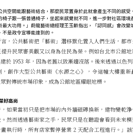
公共空間能跟藝術結合，那麼民眾置身於此就會產生不同的感受
的椅子跟一張普通椅子，坐起來感覺就不同，進一步對社區環境
術最大功用。」蔚龍藝術總經理王玉齡指出，「認同感」會改變
，不是政令宣導能達到的。
所言，公共藝術把「藝術」濳移默化置入人們生活，都市
既提升民眾審美觀又以身為住民為榮。例如台北市公館地
建於 1953 年，因為老舊以致漸趨沒落。後來透過以色
剛，創作大型公共藝術《水源之心》，令這幢大樓重新
大眾對傳統市場印象，成為公館地區耀眼地標。
買菜好高尚
析，如果當初只是把市場的內外牆磁磚換新，建物變乾浄
覺。然而透過藝術家之手，民眾只是在聽證會看到未來模
畫執行時，所有店家暫停營業 2 天配合工程進行。」