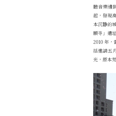
聽音樂邊
起，發現
本沉静的城
願寺」遺
2010 
括邀請五
光，原本