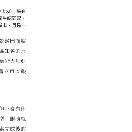
。比如一張有
產生認同感，
城市，且是一
景緻因而脫
區知名的水
列藝術大師亞
矗立市民眼
但不會有什
型，眼睛就
該案完成後的