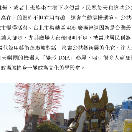
跳舞，或者上班族坐在樹下吃便當。民眾每天和這些公
高高在上的藝術不但有用有趣，還會主動灑掃環境。 公共
市變得活潑。台北市萬華區 406 廣場曾經因為是台灣
址讓人卻步，尤其廣場入夜後照明不足，被當地居民稱為
年，當代館用藝術跟廢墟對話，策畫公共藝術展美化它、注
月天樂團的機器人「變形 DNA」參展，吸引很多人到那
荒敗場域搖身一變成為文化美學殿堂。