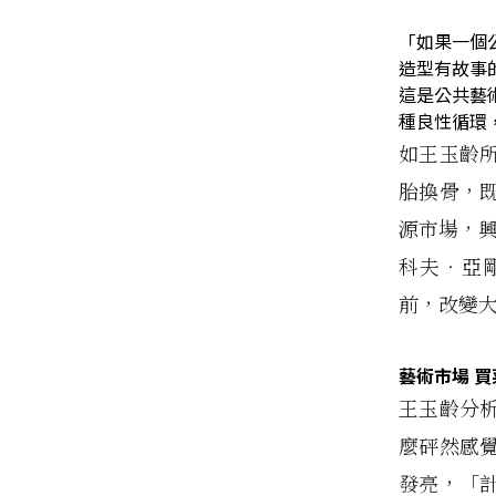
「如果一個
造型有故事
這是公共藝
種良性循環
如王玉齡
胎換骨，
源市場，興
科夫‧亞
前，改變
藝術市場 
王玉齡分
麼砰然感
發亮，「計