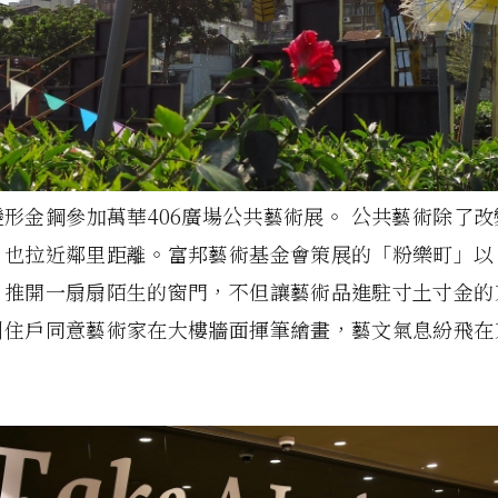
形金鋼參加萬華406廣場公共藝術展。 公共藝術除了
，也拉近鄰里距離。富邦藝術基金會策展的「粉樂町」以
，推開一扇扇陌生的窗門，不但讓藝術品進駐寸土寸金的
到住戶同意藝術家在大樓牆面揮筆繪畫，藝文氣息紛飛在