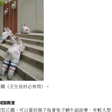
公園《天生我材必有用》。
鬼域變殿堂
線型公園，可以看到親子指著兔子蝸牛說故事、年輕人聚