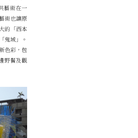
共藝術在一
藝術也讓原
最大的「西本
「鬼域」。
入新色彩，包
邊野餐及觀